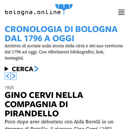
item 1 of 8
bologna.online
CRONOLOGIA DI BOLOGNA
DAL 1796 A OGGI
Archivio di notizie sulla storia della città e del suo territorio
dal 1796 ad oggi. Con riferimenti bibliografici, link,
immagini.
CERCA
1925
GINO CERVI NELLA
COMPAGNIA DI
PIRANDELLO
Poco dopo aver debuttato con Alda Borelli in un
dramma di Bataille, il giovane Gino Cervi (1901-