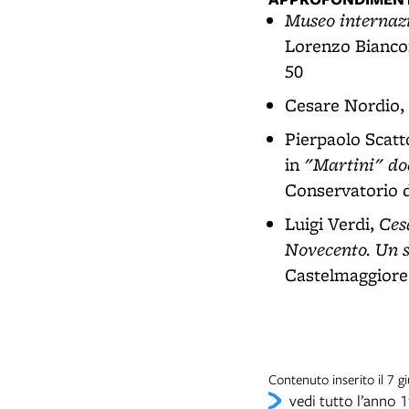
Museo internazi
Lorenzo Biancon
50
Cesare Nordio,
Pierpaolo Scatt
"Martini" do
in
Conservatorio d
Ces
Luigi Verdi,
Novecento. Un se
Castelmaggiore,
Contenuto inserito il 7 
vedi tutto l’anno 