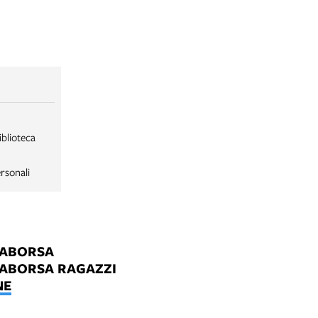
iblioteca
rsonali
LABORSA
LABORSA RAGAZZI
NE
B