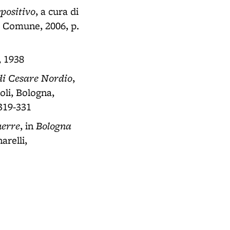
spositivo
, a cura di
, Comune, 2006, p.
, 1938
 di Cesare Nordio
,
ioli, Bologna,
319-331
uerre
Bologna
, in
arelli,