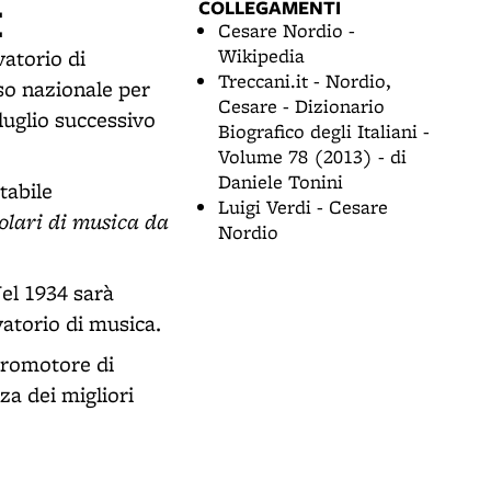
COLLEGAMENTI
E
Cesare Nordio -
Wikipedia
vatorio di
Treccani.it - Nordio,
so nazionale per
Cesare - Dizionario
luglio successivo
Biografico degli Italiani -
Volume 78 (2013) - di
Daniele Tonini
stabile
Luigi Verdi - Cesare
olari di musica da
Nordio
Nel 1934 sarà
vatorio di musica.
promotore di
za dei migliori