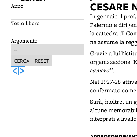
CESARE 
Anno
In gennaio il pro
Testo libero
Palermo e dirigen
la cattedra di Com
Argomento
ne assume la reg
Grazie a lui l'isti
CERCA
RESET
organizzazione. N
camera”
.
Nel 1927-28 attive
confermato come d
Sarà, inoltre, un
alcune memorabili 
interpreti a livell
APPROFONDIMENT