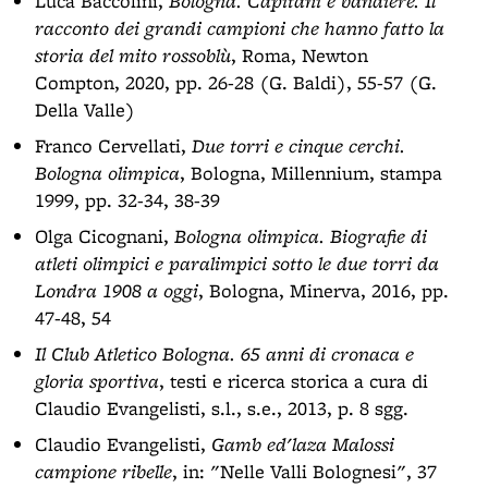
Luca Baccolini,
Bologna. Capitani e bandiere. Il
racconto dei grandi campioni che hanno fatto la
storia del mito rossoblù
, Roma, Newton
Compton, 2020, pp. 26-28 (G. Baldi), 55-57 (G.
Della Valle)
Franco Cervellati,
Due torri e cinque cerchi.
Bologna olimpica
, Bologna, Millennium, stampa
1999, pp. 32-34, 38-39
Olga Cicognani,
Bologna olimpica. Biografie di
atleti olimpici e paralimpici sotto le due torri da
Londra 1908 a oggi
, Bologna, Minerva, 2016, pp.
47-48, 54
Il Club Atletico Bologna. 65 anni di cronaca e
gloria sportiva
, testi e ricerca storica a cura di
Claudio Evangelisti, s.l., s.e., 2013, p. 8 sgg.
Claudio Evangelisti,
Gamb ed'laza Malossi
campione ribelle
, in: "Nelle Valli Bolognesi", 37