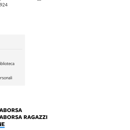
1924
iblioteca
rsonali
LABORSA
LABORSA RAGAZZI
NE