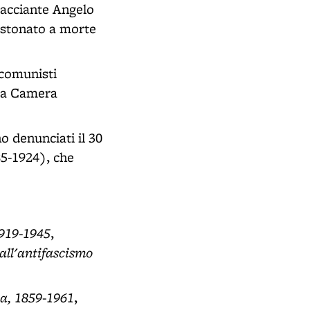
bracciante Angelo
bastonato a morte
I comunisti
lla Camera
o denunciati il 30
5-1924), che
1919-1945
,
all'antifascismo
ia, 1859-1961
,