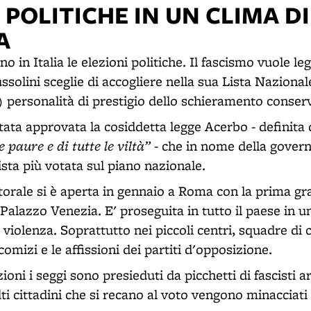
 POLITICHE IN UN CLIMA DI
A
ono in Italia le elezioni politiche. Il fascismo vuole l
ssolini sceglie di accogliere nella sua Lista Naziona
) personalità di prestigio dello schieramento conserv
ata approvata la cosiddetta legge Acerbo - definita 
le paure e di tutte le viltà”
- che in nome della govern
lista più votata sul piano nazionale.
orale si è aperta in gennaio a Roma con la prima g
 Palazzo Venezia. E' proseguita in tutto il paese in u
 violenza. Soprattutto nei piccoli centri, squadre di
omizi e le affissioni dei partiti d'opposizione.
zioni i seggi sono presieduti da picchetti di fascisti a
i cittadini che si recano al voto vengono minacciati 