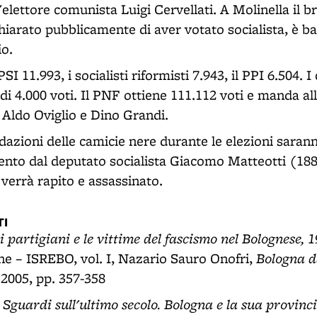
'elettore comunista Luigi Cervellati. A Molinella il 
chiarato pubblicamente di aver votato socialista, è 
io.
PSI 11.993, i socialisti riformisti 7.943, il PPI 6.504. 
di 4.000 voti. Il PNF ottiene 111.112 voti e manda a
 Aldo Oviglio e Dino Grandi.
midazioni delle camicie nere durante le elezioni sarann
nto dal deputato socialista Giacomo Matteotti (188
verrà rapito e assassinato.
I
, i partigiani e le vittime del fascismo nel Bolognese, 
Bologna d
 – ISREBO, vol. I, Nazario Sauro Onofri,
 2005, pp. 357-358
Sguardi sull'ultimo secolo. Bologna e la sua provinc
,