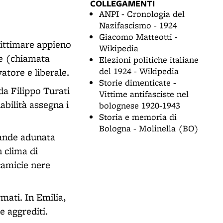
COLLEGAMENTI
ANPI - Cronologia del
Nazifascismo - 1924
Giacomo Matteotti -
egittimare appieno
Wikipedia
le (chiamata
Elezioni politiche italiane
del 1924 - Wikipedia
atore e liberale.
Storie dimenticate -
da Filippo Turati
Vittime antifasciste nel
abilità assegna i
bolognese 1920-1943
Storia e memoria di
Bologna - Molinella (BO)
rande adunata
n clima di
 camicie nere
rmati. In Emilia,
e aggrediti.