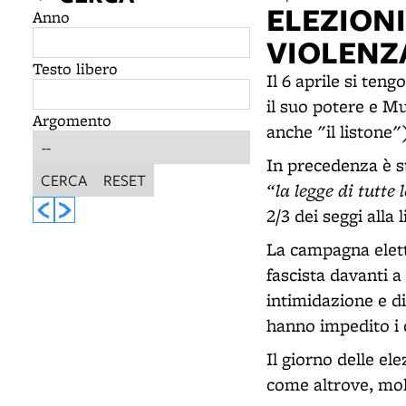
ELEZIONI
Anno
VIOLENZ
Testo libero
Il 6 aprile si teng
il suo potere e Mu
Argomento
anche "il listone"
In precedenza è st
CERCA
RESET
“la legge di tutte 
2/3 dei seggi alla 
La campagna elett
fascista davanti a
intimidazione e di
hanno impedito i c
Il giorno delle ele
come altrove, molt