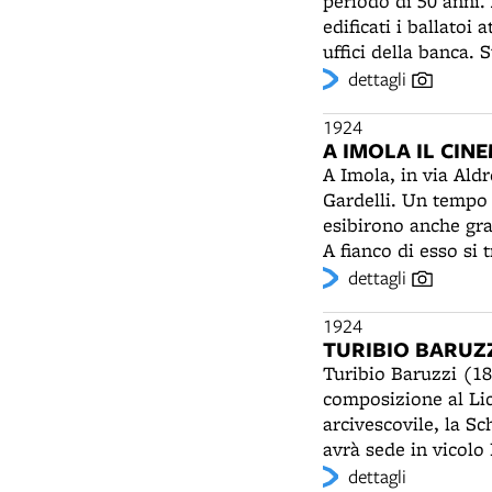
periodo di 50 anni.
edificati i ballatoi 
uffici della banca. 
vegetali, alternati a
dettagli
distante da quello f
spazio due sale sot
1924
A IMOLA IL CIN
Collamarini (1863-1
A Imola, in via Ald
Gardelli. Un tempo n
esibirono anche gr
A fianco di esso si 
Trenta, un frequent
dettagli
squadra di calcio d
ritrovati resti arch
1924
TURIBIO BARUZZ
Bona Dea e un cippo
Turibio Baruzzi (18
cinema all’aperto (A
composizione al Lic
della città romana 
arcivescovile, la Sc
avrà sede in vicolo 
occasione del IX Co
dettagli