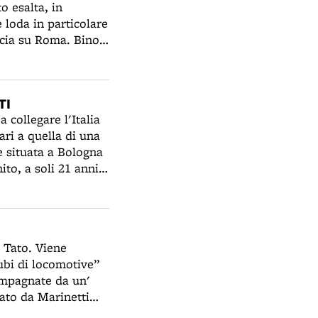
o esalta, in
e loda in particolare
rcia su Roma. Bino
atteggiamento del
 si propongono
oliardico prende
TI
ri, produce mobili,
 collegare l'Italia
ano diversi artisti
ari a quella di una
è situata a Bologna
ito, a soli 21 anni,
telli Ducati
Radio Brevetti
a Tato. Viene
ubi di locomotive”
ompagnate da un'
ato da Marinetti