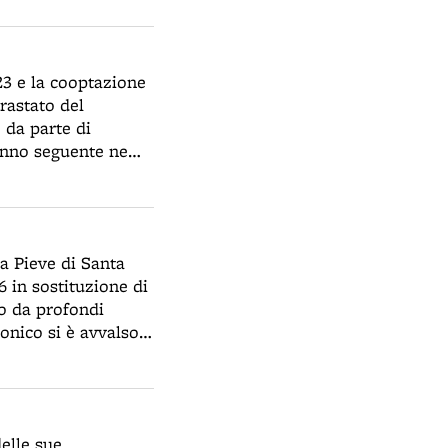
i fra urlii e
e e finocchi e
23 e la cooptazione
rastato del
 da parte di
'anno seguente ne
letto deputato,
a Pieve di Santa
 in sostituzione di
io da profondi
nonico si è avvalso
 docente
l 1931 Rivani
i Sala è uno degli
ologna. L'elemento
elle sue
lleria cieca