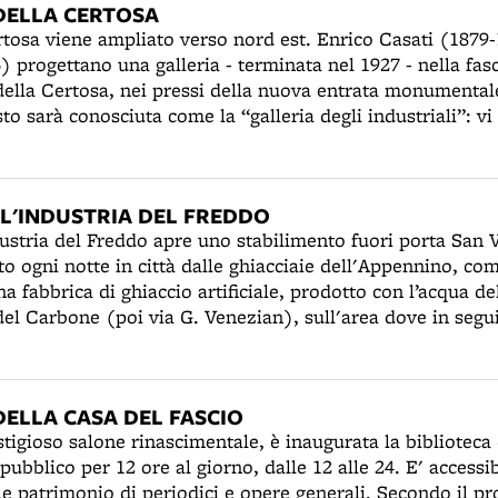
DELLA CERTOSA
ertosa viene ampliato verso nord est. Enrico Casati (1879
) progettano una galleria - terminata nel 1927 - nella fasc
della Certosa, nei pressi della nuova entrata monumentale
to sarà conosciuta come la “galleria degli industriali”: vi
ditori bolognesi, come Zurla, Sassoli, Maccaferri e Serraz
-bizantine evocano atmosfere d'Oriente. Nel corso dell'
omunale introduce nel cimitero l'illuminazione elettrica
 L'INDUSTRIA DEL FREDDO
to l'uso di candele, torce votive, lampade a olio o a ben
ustria del Freddo apre uno stabilimento fuori porta San Vi
osi incendi.
o ogni notte in città dalle ghiacciaie dell'Appennino, co
a fabbrica di ghiaccio artificiale, prodotto con l’acqua del
 del Carbone (poi via G. Venezian), sull'area dove in segui
ca Cooperativa di credito. La produzione e la distribuzio
zi e nei luoghi istituzionali si è diffusa a Bologna a partir
nto. Sarà un servizio essenziale fino all'avvento dei moder
DELLA CASA DEL FASCIO
stigioso salone rinascimentale, è inaugurata la biblioteca
 pubblico per 12 ore al giorno, dalle 12 alle 24. E' accessibi
e patrimonio di periodici e opere generali. Secondo il p