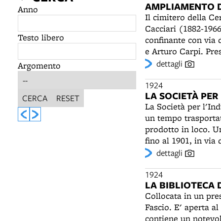
AMPLIAMENTO 
Anno
Il cimitero della C
Cacciari (1882-1966
Testo libero
confinante con via 
e Arturo Carpi. Pres
infatti, noti impren
dettagli
Argomento
decorazioni pseudo
l'Amministrazione c
1924
LA SOCIETÀ PER
momento sarà proibi
CERCA
RESET
La Società per l'Ind
in passato di numer
un tempo trasportat
prodotto in loco. Un
fino al 1901, in via
palazzina della Ban
dettagli
nelle case, nei nego
Settanta dell'Ottoce
1924
LA BIBLIOTECA 
Collocata in un pre
Fascio. E' aperta al
contiene un notevol