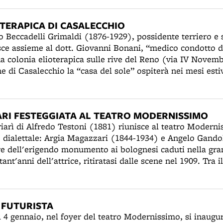
e elementari nella Messa Gregoriana degli Angeli. Il 1° 
ra presenterà l'operetta per bambini Pino e Lalla, su pro
TERAPICA DI CASALECCHIO
 fondatori a Imola, assieme al maestro Francesco Balilla P
 Beccadelli Grimaldi (1876-1929), possidente terriero e 
stico Canterini e Danzerini Romagnoli, istituzione ideat
isce assieme al dott. Giovanni Bonani, “medico condotto d
3) e dal maestro Cesare Martuzzi (1885-1960) con l'inten
na colonia elioterapica sulle rive del Reno (via IV Novemb
ti principali della civiltà romagnola, utilizzando la parlat
 di Casalecchio la “casa del sole” ospiterà nei mesi esti
po imolese fino al 1944, anno della sua morte, ottenendo
one e bisognosi di cure. Costituirà un presidio per la pre
o e numerose vittorie nei corcorsi canori. Oltre che guida
e la tubercolosi, grandi piaghe della prima metà del Nove
sarà fino al 1930 maestro di coro della Basilica della Sa
re della Corale dei Tranvieri di Roma (dal 1935 al 1941).
RI FESTEGGIATA AL TEATRO MODERNISSIMO
arì di Alfredo Testoni (1881) riunisce al teatro Modern
ro dialettale: Argia Magazzari (1844-1934) e Angelo Gando
re dell'erigendo monumento ai bolognesi caduti nella gr
tant'anni dell'attrice, ritiratasi dalle scene nel 1909. Tra 
ico è trasformato in una serra di fiori: un attore della 
el teatro dialettale una corona di alloro a nome dei com
cende dalle barcacce. La Magazzari recita a memoria i sone
 FUTURISTA
ni e interpreta il personaggio della Sgnera Neina, che più
 4 gennaio, nel foyer del teatro Modernissimo, si inaugu
 il suo battesimo come grande attrice.