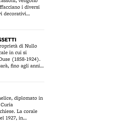
 Tassoni, vengono
ffacciano i diversi
i decorativi
, in uno stile già
noltre, trovano
chitetto Edoardo
SSETTI
rinascimentale.
roprietà di Nullo
ale in cui si
 Duse (1858-1924).
arà, fino agli anni
nel 1919 nacque la
ficio vengono
un’ara in onore della
 come arena per il
elice, diplomato in
lativi all’area sacra
 Curia
 chiese. La corale
el 1927, in
o Littoriale 7.000