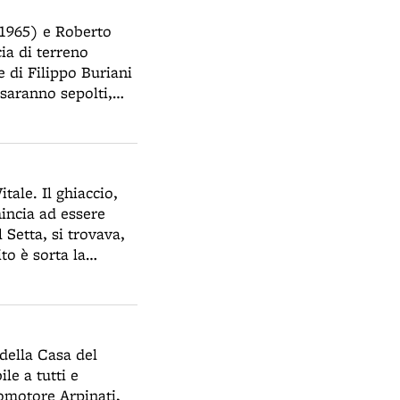
-1965) e Roberto
ia di terreno
 di Filippo Buriani
 saranno sepolti,
anetti. Le
anno
. Da questo
zina, responsabili
tale. Il ghiaccio,
mincia ad essere
 Setta, si trovava,
to è sorta la
ne del ghiaccio
e dagli anni
ni frigoriferi.
 della Casa del
le a tutti e
romotore Arpinati,