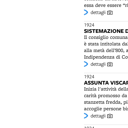
essa deve essere “r
essere una ragione i
dettagli
cultura politica, la
1924
SISTEMAZIONE D
Il consiglio comunale approva la sistemazione definitiva di p
è stata intitolata d
alla metà dell’800, 
Indipendenza di Co
ingresso alla stazio
dettagli
del nuovo rettilineo
progetto Monti, la 
1924
ASSUNTA VISCAR
costruzione della s
Inizia l'attività de
rocca e della porta
carità promosso da 
presieduta da Giosu
stanzetta fredda, pi
essa sarà destinato 
accoglie persone bi
tra il 1924 e il 192
Lasciata per motivi di sa
dettagli
Indipendenza, e la 
Opera di S. Domenico per i Figli della Div
porta.