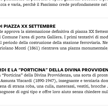
icca e varia, perchè il Fascismo crede profondamente nel
talica nelle civiltà”. Assieme all'Università fascista e all
 biblioteca è il luogo deputato all'educazione dei giovani.
I PIAZZA XX SETTEMBRE
iazza XX Settembre. Così, nel 1909,
al Comune l'area di porta Galliera. I primi tentativi di mod
al periodo della costruzione della stazione ferroviaria. Ne
riolano Monti (1861) rientrava una piazza monumentale,
ne e accesso alla Montagnola. Le moli laterali della barri
, erano la porta seicentesca e i ruderi della rocca di Gall
discussione sulla sistemazione della piazza era ripresa in
DI E LA "PORTICINA" DELLA DIVINA PROVVIDE
calea della Montagnola (1893-1896). Allora fu previsto l’
lla “Porticina” della Divina Provvidenza, una sorta di pron
. Entrambe i monumenti furono difesi dalla Deputazione di
Assunta Viscardi (1890-1947), insegnante e terziaria do
e Carducci. La nuova piazza sarà una delle priorità della 
ena di strana roba, una culla, materassi, vestiti, brocche .
il 13,5% del bilancio comunale per il 1925. Tra i lavori eff
sognose di ogni tipo e offre loro aiuto senza chiedere nul
6, vi saranno il nuovo ponte di Galliera sulla ferrovia, in a
lute la vita claustrale, Assunta è impegnata da alcuni anni nella Pia
tombatura del canale delle Moline e del torrente Aposa da
ina Provvidenza, attività di apostolato con i bambini di