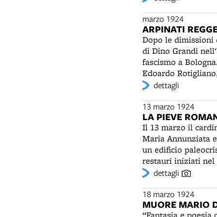
soffianti a gote gon
fracassamenti di pol
marzo 1924
ARPINATI REGGE
carbone con spaccamenti di lampadin
Dopo le dimissioni 
contusi. Anche le e
di Dino Grandi nell
fascismo a Bologna
Edoardo Rotigliano,
diventa segretario.
dettagli
membro del Gran Con
13 marzo 1924
LA PIEVE ROMA
Il 13 marzo il card
Maria Annunziata e 
un edificio paleocri
restauri iniziati ne
dell'aiuto dell'arc
dettagli
all'Accademia di Be
curerà anche il res
18 marzo 1924
MUORE MARIO D
edifici di culto in
“Fantasia e poesia 
di maggiore interess