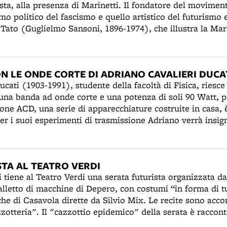
sta, alla presenza di Marinetti. Il fondatore del moviment
ismo politico del fascismo e quello artistico del futurismo 
 Tato (Guglielmo Sansoni, 1896-1974), che illustra la Ma
 di redattore del “Resto del Carlino”, registra il mutato 
ti dell’arte d’avanguardia. Ma anche gli artisti futuristi
ma. Nel caso di Tato, ad esempio, accanto allo spirito g
N LE ONDE CORTE DI ADRIANO CAVALIERI DUCA
ditoriale: nella sua Casa d’Arte, oltre che dipingere quad
cati (1903-1991), studente della facoltà di Fisica, riesce a
ustra libri e fa vasi. Alla mostra del Modernissimo partecip
n una banda ad onde corte e una potenza di soli 90 Watt, p
do Sabattini, Ago, Aterol, Leo Longanesi.
one ACD, una serie di apparecchiature costruite in casa, 
Per i suoi esperimenti di trasmissione Adriano verrà insign
ere della Corona. Sull'onda dell'entusiasmo, nel 1926 i fra
i locali di via Collegio di Spagna, la Società Scientifica 
TA AL TEATRO VERDI
i tiene al Teatro Verdi una serata futurista organizzata d
lletto di macchine di Depero, con costumi “in forma di t
he di Casavola dirette da Silvio Mix. Le recite sono acc
otteria". Il "cazzottio epidemico" della serata è raccont
iettili vegetali sugli spettatori