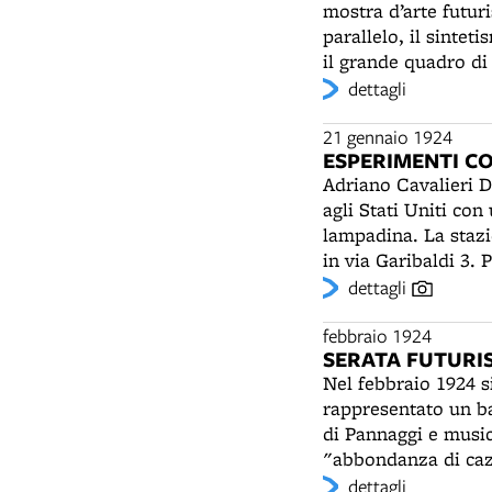
mostra d’arte futuri
parallelo, il sintet
il grande quadro di
Binazzi, nelle vesti
dettagli
pubblico nei confron
diversamente da pri
21 gennaio 1924
ESPERIMENTI CO
posto quello impren
Adriano Cavalieri Du
cuscini, arazzi, ill
agli Stati Uniti co
bolognesi: Ferdinan
lampadina. La stazi
in via Garibaldi 3. 
del titolo di Cavali
dettagli
fonderanno, in alcun
Ducati.
febbraio 1924
SERATA FUTURIS
Nel febbraio 1924 s
rappresentato un ba
di Pannaggi e music
"abbondanza di cazz
"con un'euforia da invasato": Pioggia grandine raffica di pro
dettagli