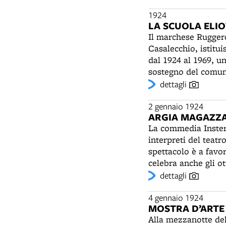
bambini delle scuol
Circolo della Cultu
1924
LA SCUOLA ELIO
nel 1927 sarà tra i
Il marchese Ruggero
del Gruppo Folklori
Casalecchio, istitu
Spallicci (1886-197
dal 1924 al 1969, u
tramandare gli aspet
sostegno del comune
alla guida del grup
di debole costituzi
dettagli
successi di pubblic
come il rachitismo 
Romagnoli, Baruzzi 
2 gennaio 1924
in seguito condutto
ARGIA MAGAZZA
La commedia Insteri
interpreti del teat
spettacolo è a favo
celebra anche gli ot
tempo, il palcoscen
dettagli
porge alla decana d
pioggia di petali s
4 gennaio 1924
MOSTRA D’ARTE
Cattareina di Testo
Alla mezzanotte del
prima aveva segnato