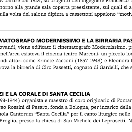
 A partire dal 1924, su progetto dell'ingegnere Francesco
attorno alla grande sala coperta preesistente, sui quali si a
Sulla volta del salone dipinta a cassettoni appaiono “motiv
 clipei” con simboli allegorici legati al tema dell'operosità
loreale dei primi anni del secolo. Nella nuova struttura, i
terranee voltate in calcestruzzo armato, attribuite all'ar
EMATOGRAFO MODERNISSIMO E LA BIRRARIA PA
928), con decorazioni in stile pompeiano di ascendenza 
rovandi, viene edificato il cinematografo Modernissimo, p
ell’area esisteva il cinema teatro Marconi, un piccolo loc
andi attori come Ermete Zacconi (1857-1948) e Eleonora
trova la birreria di Ciro Passetti, cognato di Gardelli, che s
ato luogo di ritrovo estivo della borghesia imolese. Qui 
ell’Imolese. Durante i lavori di costruzione del nuovo edi
eologici, che saranno consegnati ai Musei civici. Tra essi 
I E LA CORALE DI SANTA CECILIA
 dedicato ai Fauni. Nella corte, utilizzata nei mesi estivi
93-1944) organista e maestro di coro originario di Fontan
rena Giardino), dal 2003 saranno effettuati nuovi scavi re
eo Rossini di Pesaro, fonda a Bologna, per incarico della
di Forum Cornelii.
hola Cantorum “Santa Cecilia” per il canto liturgico nelle
Broglio, presso la chiesa di San Michele dei Leprosetti. N
ngresso Eucaristico Nazionale, Baruzzi dirigerà allo Stadi