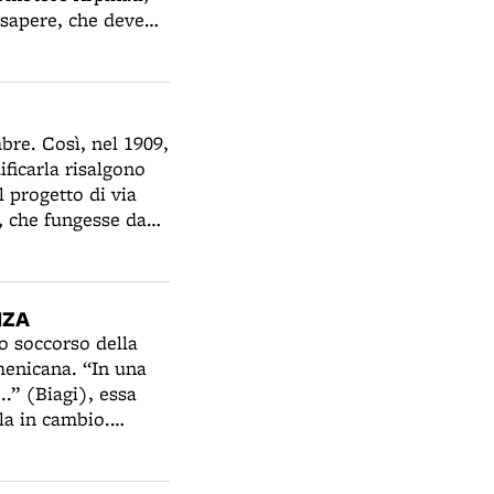
 sapere, che deve
e conferenze di
ificarla risalgono
l progetto di via
 che fungesse da
era posta al termine
iera. Accantonato il
 occasione della
NZA
abbattimento della
to soccorso della
 Storia Patria,
menicana. “In una
giunta fascista: ad
..” (Biagi), essa
ettuati nell'area,
la in cambio.
sse con via
vanti all'antica