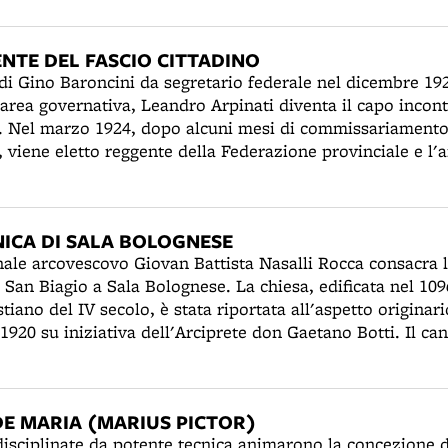
fie in trombette e pestanti le più sonore sirene d'automobil
trone, schiaffi in cerca di echi e carote uova marcie patat
NTE DEL FASCIO CITTADINO
e elettriche. La serata si conclude con numerosi feriti e
di Gino Baroncini da segretario federale nel dicembre 19
sponenti del gentil sesso non sono risparmiate.
'area governativa, Leandro Arpinati diventa il capo incont
. Nel marzo 1924, dopo alcuni mesi di commissariamento
 viene eletto reggente della Federazione provinciale e l
 Nello stesso periodo assume anche cariche nazionali: è e
siglio del fascismo e del Direttorio.
NICA DI SALA BOLOGNESE
inale arcovescovo Giovan Battista Nasalli Rocca consacra l
San Biagio a Sala Bolognese. La chiesa, edificata nel 1096
stiano del IV secolo, è stata riportata all'aspetto originar
l 1920 su iniziativa dell'Arciprete don Gaetano Botti. Il ca
hitetto Giuseppe Rivani (1894-1967), allievo di Rubbiani e
lle Arti. Studioso dei monumenti bolognesi, tra il 1927 e i
tauro della Pieve di Santa Maria a Monteveglio. La Pieve d
E MARIA (MARIUS PICTOR)
 stile romanico-lombardo più notevoli della provincia di B
disciplinate da potente tecnica animarono la concezione d
e architettonico è l'abside, nella quale è presente una ga