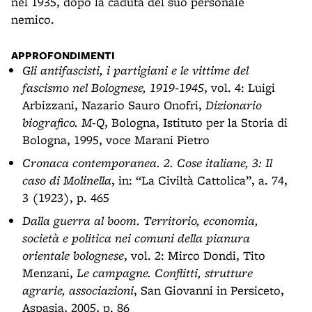
nel 1935, dopo la caduta del suo personale
nemico.
APPROFONDIMENTI
Gli antifascisti, i partigiani e le vittime del
fascismo nel Bolognese, 1919-1945
, vol. 4: Luigi
Arbizzani, Nazario Sauro Onofri,
Dizionario
biografico. M-Q
, Bologna, Istituto per la Storia di
Bologna, 1995, voce Marani Pietro
Cronaca contemporanea. 2. Cose italiane, 3: Il
caso di Molinella
, in: “La Civiltà Cattolica”, a. 74,
3 (1923), p. 465
Dalla guerra al boom. Territorio, economia,
società e politica nei comuni della pianura
orientale bolognese
, vol. 2: Mirco Dondi, Tito
Menzani,
Le campagne. Conflitti, strutture
agrarie, associazioni
, San Giovanni in Persiceto,
Aspasia, 2005, p. 86