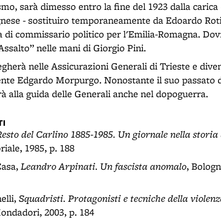
smo, sarà dimesso entro la fine del 1923 dalla carica 
gnese - sostituiro temporaneamente da Edoardo Roti
a di commissario politico per l'Emilia-Romagna. Dovr
”Assalto” nelle mani di Giorgio Pini.
egherà nelle Assicurazioni Generali di Trieste e diven
ente Edgardo Morpurgo. Nonostante il suo passato d
rà alla guida delle Generali anche nel dopoguerra.
I
Resto del Carlino 1885-1985. Un giornale nella storia 
riale, 1985, p. 188
Leandro Arpinati. Un fascista anomalo
Casa,
, Bologn
Squadristi. Protagonisti e tecniche della violenz
lli,
ondadori, 2003, p. 184