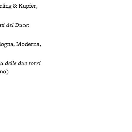
rling & Kupfer,
i del Duce:
ologna, Moderna,
a delle due torri
ano)