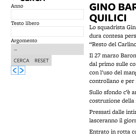
GINO BA
Anno
QUILICI
Testo libero
Lo squadrista Gin
dura contesa pers
Argomento
“Resto del Carlino
Il 27 marzo Baronc
CERCA
RESET
dal primo sulle c
con l'uso del manga
controllano e per
Sullo sfondo c’è a
costruzione della 
Pressati dalle inti
lasceranno il gior
Entrato in rotta c