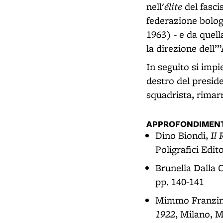
élite
nell'
del fasci
federazione bolo
1963) - e da quell
la direzione dell’
In seguito si impi
destro del presid
squadrista, rimar
APPROFONDIMENT
Il 
Dino Biondi,
Poligrafici Edito
Brunella Dalla 
pp. 140-141
Mimmo Franzine
1922
, Milano, M