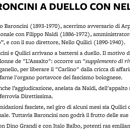
RONCINI A DUELLO CON NE
o Baroncini (1893-1970), acerrimo avversario di Arpi
onale con Filippo Naldi (1886-1972), amministrator
”, e con il suo direttore, Nello Quilici (1890-1940).
ini e Quilici arrivano a battersi a duello. Il motivo de
"supplemento di ri
olonne de "L’Assalto": occorre un
nello, per liberare il "Carlino" dalla cricca di affari
 farne l'organo portavoce del fascismo bolognese.
nche l’aggiudicazione, anelata da Naldi, dell'appalto 
ferrovia Direttissima.
midazioni fasciste, nel giro di alcuni mesi sia Quilici
nale. Tuttavia Baroncini non godrà il frutto delle sue
on Dino Grandi e con Italo Balbo, potenti ras emilian