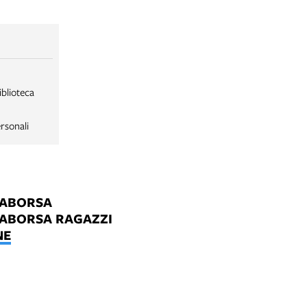
iblioteca
rsonali
LABORSA
LABORSA RAGAZZI
NE
B