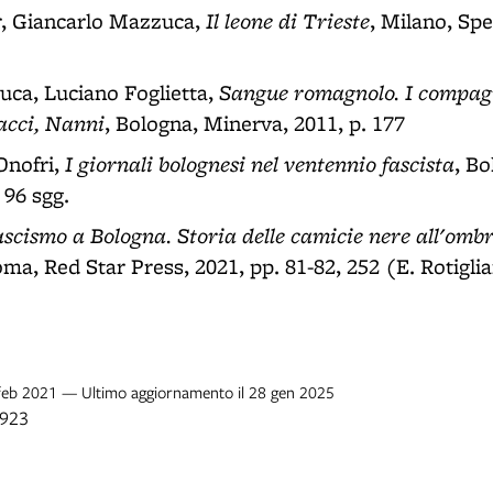
Il leone di Trieste
r, Giancarlo Mazzuca,
, Milano, Spe
Sangue romagnolo. I compagn
ca, Luciano Foglietta,
acci, Nanni
, Bologna, Minerva, 2011, p. 177
I giornali bolognesi nel ventennio fascista
Onofri,
, B
 96 sgg.
fascismo a Bologna. Storia delle camicie nere all'ombr
oma, Red Star Press, 2021, pp. 81-82, 252 (E. Rotigli
8 feb 2021 — Ultimo aggiornamento il 28 gen 2025
1923