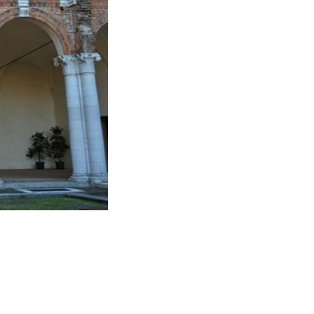
Reperti dell'abitato di Spina
- Museo Archeologico Nazionale - Fe