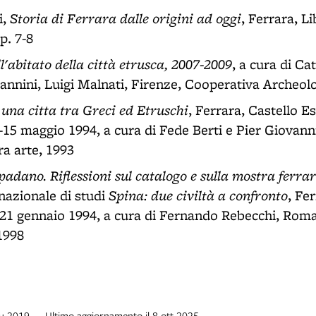
Storia di Ferrara dalle origini ad oggi
i,
, Ferrara, Li
p. 7-8
l'abitato della città etrusca, 2007-2009
, a cura di Ca
iannini, Luigi Malnati, Firenze, Cooperativa Archeol
 una citta tra Greci ed Etruschi
, Ferrara, Castello E
15 maggio 1994, a cura di Fede Berti e Pier Giovann
a arte, 1993
 padano. Riflessioni sul catalogo e sulla mostra ferra
Spina: due civiltà a confronto
azionale di studi
, Fe
, 21 gennaio 1994, a cura di Fernando Rebecchi, Rom
1998
giu 2019 — Ultimo aggiornamento il 8 ott 2025