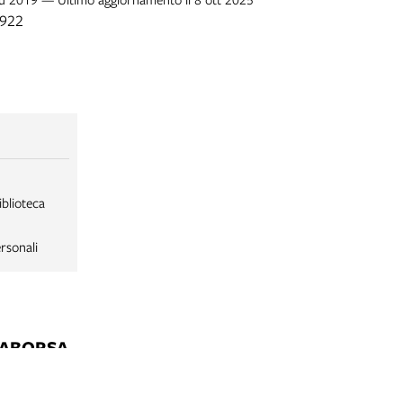
1922
iblioteca
rsonali
LABORSA
LABORSA RAGAZZI
NE