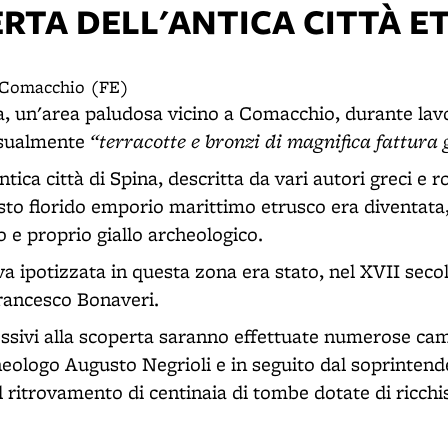
ERTA DELL'ANTICA CITTÀ E
2 Comacchio (FE)
a, un'area paludosa vicino a Comacchio, durante lavo
“terracotte e bronzi di magnifica fattura
asualmente
ntica città di Spina, descritta da vari autori greci e 
sto florido emporio marittimo etrusco era diventata,
 e proprio giallo archeologico.
va ipotizzata in questa zona era stato, nel XVII secol
rancesco Bonaveri.
ssivi alla scoperta saranno effettuate numerose ca
heologo Augusto Negrioli e in seguito dal soprintend
 ritrovamento di centinaia di tombe dotate di ricchi