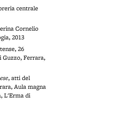
breria centrale
terina Cornelio
ogia, 2013
stense, 26
i Guzzo, Ferrara,
rese
, atti del
rrara, Aula magna
a, L'Erma di