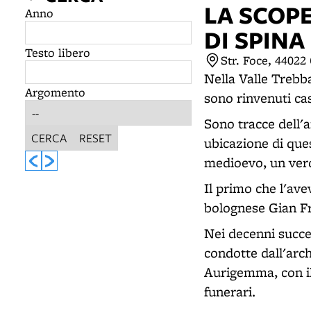
LA SCOP
Anno
DI SPINA
Testo libero
Str. Foce, 4402
Nella Valle Trebb
Argomento
sono rinvenuti c
Sono tracce dell'a
CERCA
RESET
ubicazione di que
medioevo, un vero
Il primo che l'ave
bolognese Gian F
Nei decenni succe
condotte dall'arc
Aurigemma, con il
funerari.