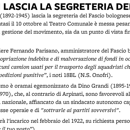
 LASCIA LA SEGRETERIA DE
(1892-1945) lascia la segreteria del Fascio bolognes
utasi il 10 ottobre al Teatro Comunale è messa pesa
a gestione del movimento, sia da un punto di vista fi
iere Fernando Parisano, amministratore del Fascio 
opriazione indebita e di malversazione di fondi in o
lcuni camion usati per il trasporto degli squadristi 
pedizioni punitive”
, i noti 18BL (N.S. Onofri).
cismo è oramai egemonizzato da Dino Grandi (1895-1
70), che, al contrario di Arpinati, sono favorevoli a
ta nazionale, affiancato da un sindacato autonomo ca
"sottrarle ai partiti sovversivi"
sse operaie e di
.
à l'incarico nel febbraio del 1922, su richiesta pers
 il tuo posto”
).