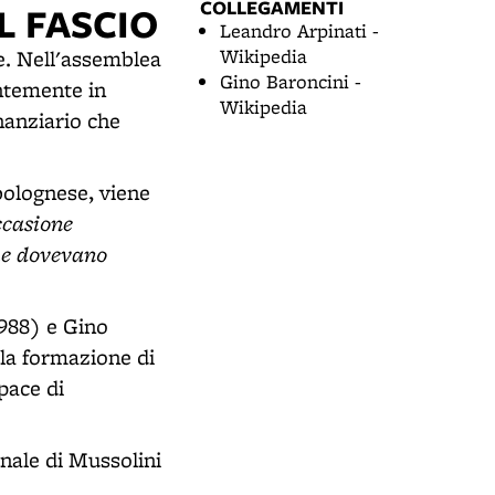
COLLEGAMENTI
L FASCIO
Leandro Arpinati -
Wikipedia
e. Nell'assemblea
Gino Baroncini -
ntemente in
Wikipedia
nanziario che
bolognese, viene
ccasione
che dovevano
988) e Gino
lla formazione di
pace di
onale di Mussolini