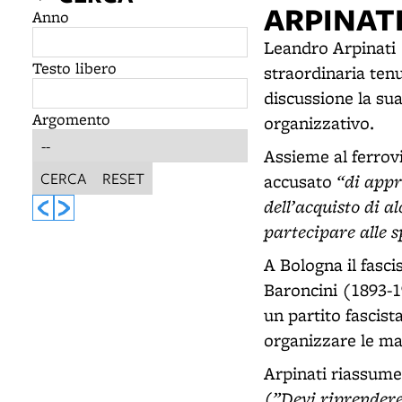
ARPINATI
Anno
Leandro Arpinati 
Testo libero
straordinaria ten
discussione la su
Argomento
organizzativo.
Assieme al ferrov
CERCA
RESET
“di appr
accusato
dell’acquisto di a
partecipare alle s
A Bologna il fas
Baroncini (1893-19
un partito fascis
organizzare le ma
Arpinati riassumer
”Devi riprendere
(