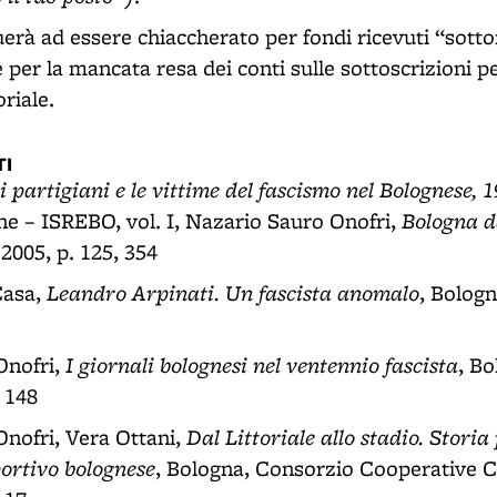
erà ad essere chiaccherato per fondi ricevuti “sott
 per la mancata resa dei conti sulle sottoscrizioni pe
oriale.
I
, i partigiani e le vittime del fascismo nel Bolognese, 
Bologna d
 – ISREBO, vol. I, Nazario Sauro Onofri,
 2005, p. 125, 354
Leandro Arpinati. Un fascista anomalo
Casa,
, Bologn
I giornali bolognesi nel ventennio fascista
Onofri,
, B
 148
Dal Littoriale allo stadio. Stori
nofri, Vera Ottani,
portivo bolognese
, Bologna, Consorzio Cooperative C