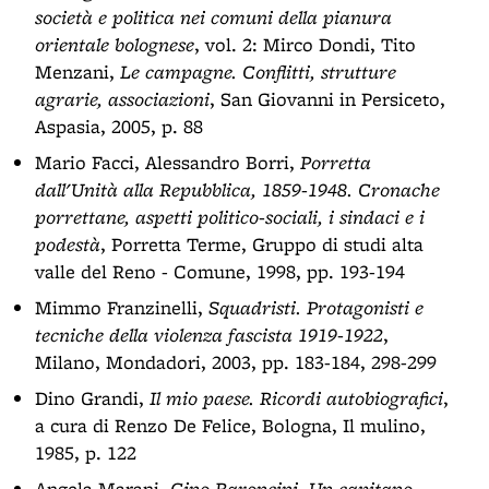
società e politica nei comuni della pianura
orientale bolognese
, vol. 2: Mirco Dondi, Tito
Menzani,
Le campagne. Conflitti, strutture
agrarie, associazioni
, San Giovanni in Persiceto,
Aspasia, 2005, p. 88
Mario Facci, Alessandro Borri,
Porretta
dall'Unità alla Repubblica, 1859-1948. Cronache
porrettane, aspetti politico-sociali, i sindaci e i
podestà
, Porretta Terme, Gruppo di studi alta
valle del Reno - Comune, 1998, pp. 193-194
Mimmo Franzinelli,
Squadristi. Protagonisti e
tecniche della violenza fascista 1919-1922
,
Milano, Mondadori, 2003, pp. 183-184, 298-299
Dino Grandi,
Il mio paese. Ricordi autobiografici
,
a cura di Renzo De Felice, Bologna, Il mulino,
1985, p. 122
Angela Marani,
Gino Baroncini. Un capitano