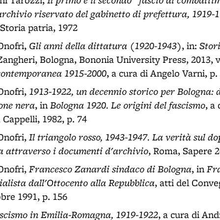
ni Tarozzi,
'archivio riservato del gabinetto di prefettura, 1919-
Storia patria, 1972
Gli anni della dittatura (1920-1943)
Stor
Onofri,
, in:
Zangheri, Bologna, Bononia University Press, 2013, vo
 contemporanea 1915-2000
, a cura di Angelo Varni, p.
1913-1922, un decennio storico per Bologna: d
Onofri,
ione nera
Bologna 1920. Le origini del fascismo
, in
, a
 Cappelli, 1982, p. 74
Il triangolo rosso, 1943-1947. La verità sul d
Onofri,
 attraverso i documenti d'archivio
, Roma, Sapere 2
Francesco Zanardi sindaco di Bologna
Fr
Onofri,
, in
ialista dall'Ottocento alla Repubblica
, atti del Conve
bre 1991, p. 156
fascismo in Emilia-Romagna, 1919-1922
, a cura di And