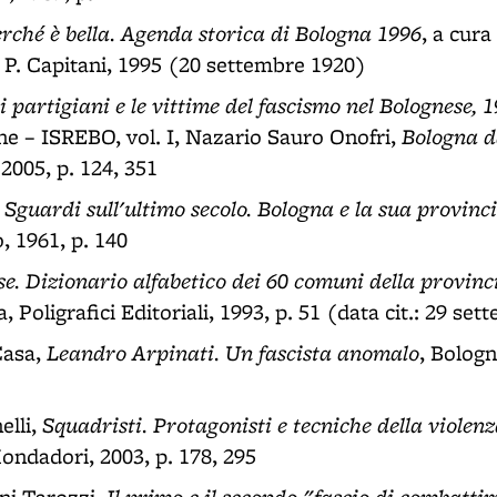
ché è bella. Agenda storica di Bologna 1996
, a cura
, P. Capitani, 1995 (20 settembre 1920)
, i partigiani e le vittime del fascismo nel Bolognese, 
Bologna d
 – ISREBO, vol. I, Nazario Sauro Onofri,
 2005, p. 124, 351
Sguardi sull'ultimo secolo. Bologna e la sua provinc
,
, 1961, p. 140
se. Dizionario alfabetico dei 60 comuni della provinc
, Poligrafici Editoriali, 1993, p. 51 (data cit.: 29 se
Leandro Arpinati. Un fascista anomalo
Casa,
, Bologn
Squadristi. Protagonisti e tecniche della violenz
lli,
ondadori, 2003, p. 178, 295
Il primo e il secondo "fascio di combatt