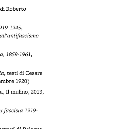
 di Roberto
1919-1945
,
all'antifascismo
ia, 1859-1961
,
ia
, testi di Cesare
ttembre 1920)
a, Il mulino, 2013,
a fascista 1919-
imento" di Bologna