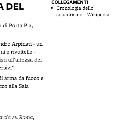
COLLEGAMENTI
A DEL
Cronologia dello
squadrismo - Wikipedia
 di Porta Pia,
andro Arpinati - un
 e rivoltelle -
sti all'altezza del
rsivi”.
di arma da fuoco e
cco alla Sala
marcia su Roma
,