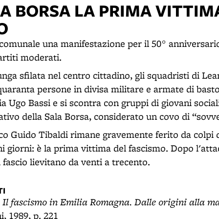
A BORSA LA PRIMA VITTIM
O
 comunale una manifestazione per il 50° anniversario
rtiti moderati.
unga sfilata nel centro cittadino, gli squadristi di Le
uaranta persone in divisa militare e armate di bastoni
via Ugo Bassi e si scontra con gruppi di giovani sociali
tivo della Sala Borsa, considerato un covo di “sovve
co Guido Tibaldi rimane gravemente ferito da colpi 
 giorni: è la prima vittima del fascismo. Dopo l'atta
al fascio lievitano da venti a trecento.
I
Il fascismo in Emilia Romagna. Dalle origini alla 
,
, 1989, p. 221