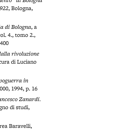
1922
, Bologna,
ia di Bologna
, a
l. 4., tomo 2.,
 400
alla rivoluzione
 cura di Luciano
opoguerra in
000, 1994, p. 16
ancesco Zanardi.
gno di studi,
rea Baravelli,