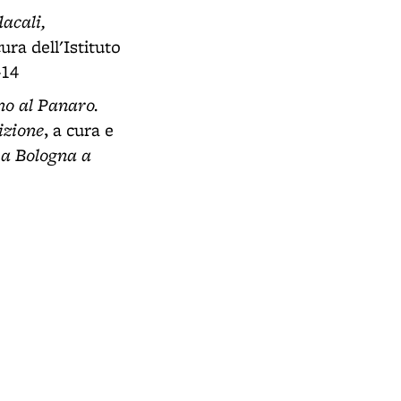
dacali,
cura dell'Istituto
-14
no al Panaro.
izione
, a cura e
a Bologna a