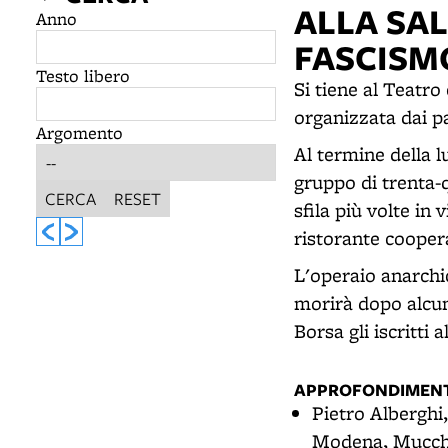
ALLA SAL
Anno
FASCISM
Testo libero
Si tiene al Teatro
organizzata dai pa
Argomento
Al termine della l
gruppo di trenta-q
CERCA
RESET
sfila più volte in 
ristorante coopera
L'operaio anarchi
morirà dopo alcuni
Borsa gli iscritti 
APPROFONDIMENT
Pietro Alberghi
Modena, Mucchi