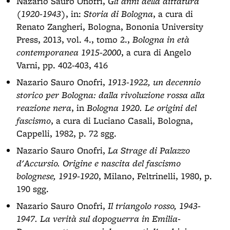
Nazario Sauro Onofri,
Gli anni della dittatura
(1920-1943)
, in:
Storia di Bologna
, a cura di
Renato Zangheri, Bologna, Bononia University
Press, 2013, vol. 4., tomo 2.,
Bologna in età
contemporanea 1915-2000
, a cura di Angelo
Varni, pp. 402-403, 416
Nazario Sauro Onofri,
1913-1922, un decennio
storico per Bologna: dalla rivoluzione rossa alla
reazione nera
, in
Bologna 1920. Le origini del
fascismo
, a cura di Luciano Casali, Bologna,
Cappelli, 1982, p. 72 sgg.
Nazario Sauro Onofri,
La Strage di Palazzo
d'Accursio. Origine e nascita del fascismo
bolognese, 1919-1920
, Milano, Feltrinelli, 1980, p.
190 sgg.
Nazario Sauro Onofri,
Il triangolo rosso, 1943-
1947. La verità sul dopoguerra in Emilia-