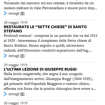
Ventennio, riprendendo nel dopoguerra le direzioni del
Tornando dal mercato sul suo calesse, è investito da un
e i sindacati verseranno la somma al comune di Molinella
“Messaggero” e del “Corriere della Sera”.
camion militare in viale Pietramellara e muore poco dopo
per la costruzione della scuola di Alberino.
per emorragia all'Ospedale Maggiore. Ragni smerciava di
dettagli
tutto, anche le gabbiette per le pulci. Vestiva in modo
28 maggio 1919
eccentrico per meglio attirare l'attenzione. Accanito
RESTAURATE LE “SETTE CHIESE” DI SANTO
lettore di libri, era anche cantastorie, famoso per le sue
STEFANO
zirudelle argute, che a volte gli procuravano guai
Profondi restauri - compresi in un periodo che va dal 1911
giudiziari. La tradizione delle zirudelle, filastrocche in
al 1925 - interessano il complesso delle Sette chiese di
dialetto improvvisate, sarà continuata da Oreste Biavati
Santo Stefano. Fanno seguito a quelli, altrettanto
(1890-1971) e Marino Piazza (1909-1993).
radicali, dell’Ottocento condotti soprattutto dall’ing.
Raffaele Faccioli (1836-1914). Gli interventi appaiono
dettagli
ispirati “da un malinteso senso archeologico”, che ha
29 maggio 1919
come obiettivo quello di “disseppellire, con scavi e
L’ULTIMA LEZIONE DI GIUSEPPE RUGGI
demolizioni, le mitiche tracce paleocristiane” (Fanti) del
Nella lectio magistralis, che segna il suo congedo
complesso. I lavori nelle chiese della S.S. Trinità e in
dall’insegnamento attivo, Giuseppe Ruggi (1844-1925),
quella del Crocifisso sono promossi da mons. Giulio
già primario dell’Ospedale Maggiore e valente clinico,
Belvederi e condotti dall’ing. Edoardo Collamarini (1863-
afferma con forza che la pratica chirurgica deve avere una
1928), allievo e seguace di Rubbiani. Il progetto è definito
solida base medica. Egli stesso è stato promotore di una
dettagli
dal Soprintendente alle Belle Arti Corsini “geniale” dal
straordinaria evoluzione della disciplina, apportando
punto di vista ricostruttivo, ma “dannoso” dal punto di
30 maggio 1919
riforme come la “medicazione antisettica” (1871),
vista dell’archeologia e della storia, per la soppressione di