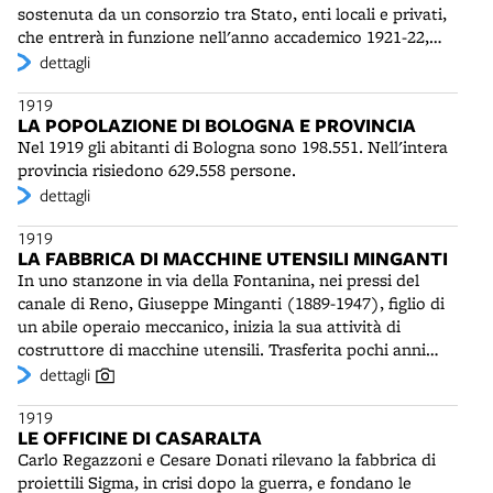
sostenuta da un consorzio tra Stato, enti locali e privati,
che entrerà in funzione nell'anno accademico 1921-22,
sotto la direzione del prof. Mario Giacomo Levi (1878-
dettagli
1954).
1919
LA POPOLAZIONE DI BOLOGNA E PROVINCIA
Nel 1919 gli abitanti di Bologna sono 198.551. Nell'intera
provincia risiedono 629.558 persone.
dettagli
1919
LA FABBRICA DI MACCHINE UTENSILI MINGANTI
In uno stanzone in via della Fontanina, nei pressi del
canale di Reno, Giuseppe Minganti (1889-1947), figlio di
un abile operaio meccanico, inizia la sua attività di
costruttore di macchine utensili. Trasferita pochi anni
dopo in via Ferrarese, la Minganti diviene concorrente ed
dettagli
erede delle grandi aziende meccaniche bolognesi, quali la
1919
Calzoni e la Barbieri. Le macchine utensili (trapani, torni,
LE OFFICINE DI CASARALTA
fresatrici, ecc.), prodotte soprattutto per la Fiat e la Riv,
Carlo Regazzoni e Cesare Donati rilevano la fabbrica di
costituiscono gli strumenti di base delle officine e delle
proiettili Sigma, in crisi dopo la guerra, e fondano le
imprese meccaniche. Negli anni Venti il tornio idraulico