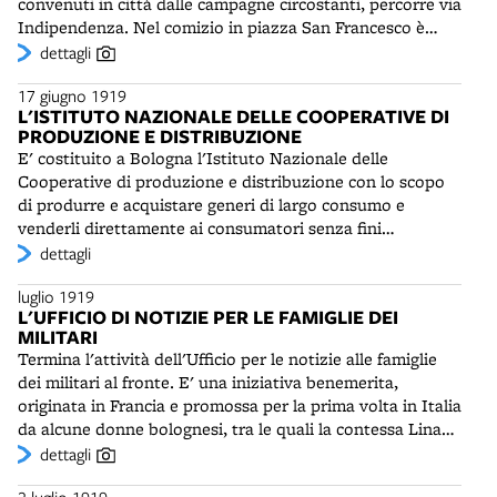
convenuti in città dalle campagne circostanti, percorre via
Partito Popolare sarà la decisione di papa Benedetto XV
Indipendenza. Nel comizio in piazza San Francesco è
di far decadere il divieto di partecipazione dei cattolici
chiesta con forza l'assegnazione ai braccianti delle terre
dettagli
alla vita politica (non expedit).
incolte. Mentre l' “impressionante corteo anachico con
17 giugno 1919
500 e più bandiere rosse e nere” percorre via Ugo Bassi,
L'ISTITUTO NAZIONALE DELLE COOPERATIVE DI
avvengono tafferugli tra "vili pedoni", nazionalisti e forze
PRODUZIONE E DISTRIBUZIONE
dell'ordine. Per i colpi di pistola esplosi da un ufficiale,
E' costituito a Bologna l'Istituto Nazionale delle
"offeso dal comportamento dei dimostranti", rimane
Cooperative di produzione e distribuzione con lo scopo
gravemente ferita una giovane bracciante di Castenaso,
di produrre e acquistare generi di largo consumo e
Geltrude Grassi, che morirà alcuni giorni dopo
venderli direttamente ai consumatori senza fini
all'ospedale. Nel pomeriggio un gruppo di Arditi, di
speculativi. L'Istituto ottiene dallo Stato l'uso gratuito
dettagli
attivisti della Lega antibolscevica e di nazionalisti
dello stabilimento militare di Casaralta, che comprende
aderenti ai “Sempre pronti per la Patria e per il Re”,
luglio 1919
un grande reparto per la produzione di carne in scatola,
guidati dall’ufficiale ex combattente Dino Zanetti (1897-
L'UFFICIO DI NOTIZIE PER LE FAMIGLIE DEI
un mulino, un panificio e un grande frigorifero.
1956), invade i locali dell'Amministrazione provinciale in
MILITARI
palazzo d'Accursio, sventola il tricolore e inneggia al Re e
Termina l'attività dell'Ufficio per le notizie alle famiglie
all'Italia. Poi assale e devasta il Caffè Re Enzo, quindi si
dei militari al fronte. E' una iniziativa benemerita,
porta davanti alla Camera del Lavoro di via Cavaliera e
originata in Francia e promossa per la prima volta in Italia
inizia una violenta sparatoria con gli occupanti socialisti.
da alcune donne bolognesi, tra le quali la contessa Lina
Solo l'intervento dei carabinieri evita tragiche
Bianconcini Cavazza, che ha messo a disposizione il
dettagli
conseguenze. Dopo gli scontri vengono arrestati cinque
primo piano del suo palazzo in via Farini. Il servizio ha
nazionalisti. Tra essi figura l'avvocato Mario Jacchia