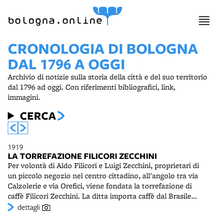
bologna.online
CRONOLOGIA DI BOLOGNA
DAL 1796 A OGGI
Archivio di notizie sulla storia della città e del suo territorio
dal 1796 ad oggi. Con riferimenti bibliografici, link,
immagini.
CERCA
1919
LA TORREFAZIONE FILICORI ZECCHINI
Per volontà di Aldo Filicori e Luigi Zecchini, proprietari di
un piccolo negozio nel centro cittadino, all'angolo tra via
Calzolerie e via Orefici, viene fondata la torrefazione di
caffè Filicori Zecchini. La ditta importa caffè dal Brasile
“dall’origine direttamente al consumatore”. In breve
dettagli
tempo diviene fornitrice della Real Casa ed esportatrice