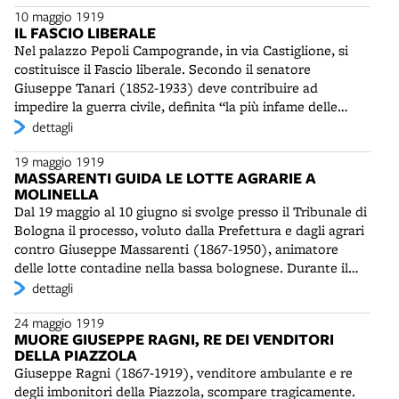
10 maggio 1919
Arricchirà il giornale di firme prestigiose - da Croce a
IL FASCIO LIBERALE
Gentile, da Papini a Prezzolini - e terrà una linea
Nel palazzo Pepoli Campogrande, in via Castiglione, si
moderata, in polemica con la politica agraria del fascismo,
costituisce il Fascio liberale. Secondo il senatore
con qualche apertura ai socialisti. Dopo la strage di
Giuseppe Tanari (1852-1933) deve contribuire ad
palazzo d’Accursio del novembre 1920 verrà accusato
impedire la guerra civile, definita “la più infame delle
dall’“Assalto”, in mano ad Arpinati, di essere al soldo dei
guerre”.
dettagli
socialisti. I fascisti lo chiameranno “il ruffiano di Cagoia”,
cioè di Nitti. Il 5 aprile 1921 dovrà dimettersi dalla
19 maggio 1919
direzione del giornale e sarà bandito da Bologna. Andrà a
MASSARENTI GUIDA LE LOTTE AGRARIE A
Milano a dirigere “Il Secolo”. Assieme a lui, gli industriali
MOLINELLA
saccariferi emiliani e genovesi, proprietari del “Carlino”,
Dal 19 maggio al 10 giugno si svolge presso il Tribunale di
sacrificheranno l’amministratore, comm. Achille Gherardi,
Bologna il processo, voluto dalla Prefettura e dagli agrari
alto esponente della massoneria bolognese,
contro Giuseppe Massarenti (1867-1950), animatore
manganellato il 4 aprile 1921 da otto fascisti armati nei
delle lotte contadine nella bassa bolognese. Durante il
pressi della sua abitazione. Il giorno seguente la
dibattimento le accuse si dissolvono e l'imputato viene
dettagli
direzione sarà affidata a Nello Quilici (1890-1940), uomo
assolto. Tornato a Molinella in trionfo, guiderà durante
di Italo Balbo, sotto la supervisione di Ugo Lenzi (1875-
24 maggio 1919
l'estate un potente sciopero. Verrà chiesto agli agrari un
1953), Venerabile della Loggia “VIII Agosto”. All’epoca
MUORE GIUSEPPE RAGNI, RE DEI VENDITORI
risarcimento di mezzo milione per il danno subito dai
del delitto Matteotti, Missiroli entrerà in diretto conflitto
DELLA PIAZZOLA
lavoratori durante la vertenza del 1914, terminata con
con Mussolini. Da allora, nonostante la riconciliazione
Giuseppe Ragni (1867-1919), venditore ambulante e re
l'eccidio di Guarda e l'esilio forzato di numerosi
con il potente ras Arpinati, rimarrà ai margini per tutto il
degli imbonitori della Piazzola, scompare tragicamente.
sindacalisti. I proprietari terrieri verseranno 270 mila lire