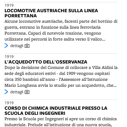
1919
in oltre 40 paesi nel mondo. Lo spaccio di Felicori sarà il
LOCOMOTIVE AUSTRIACHE SULLA LINEA
primo a dotarsi di una macchina espresso e il “caffè a
PORRETTANA
macchina” (in dialetto: cafà a reaziàn) sarà una gradita
Alcune locomotive austriache, facenti parte del bottino di
novità per i buongustai bolognesi.
guerra, entrano in funzione sulla linea ferroviaria
Porrettana. Capaci di notevole trazione, vengono
utilizzate nei percorsi in forte salita verso il valico
Appennino. Al termine del conflitto mondiale oltre 400
dettagli
locomotive austriache e 200 tedesche e ungheresi
1919
saranno riadattate per le linee italiane. Risulteranno
L'ACQUEDOTTO DELL'OSSERVANZA
preziose anche perché potranno essere alimentate con
Dopo la decisione del Comune di collocare a Villa Aldini la
carbone di qualità poco pregiata.
sede degli educatori estivi - dal 1909 vengono ospitati
circa 350 bambini all'anno - l’Assessore all'Istruzione
Mario Longhena avvia lo studio per un acquedotto, che
possa servire anche le aree adiacenti della collina,
dettagli
compreso l’Istituto ortopedico Rizzoli e il Seminario
1919
Arcivescovile. Composto da un’officina di sollevamento,
CORSO DI CHIMICA INDUSTRIALE PRESSO LA
un serbatoio pensile e la rete di distribuzione,
SCUOLA DEGLI INGEGNERI
l'Acquedotto dell'Osservanza è iniziato nel 1916 e
Presso la Scuola per Ingegneri si apre un corso di chimica
inaugurato nel 1919. Verrà in seguito esteso e modificato
industriale. Prelude all'istituzione di una nuova scuola,
fino al 1934.