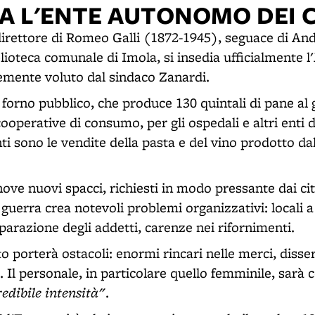
DIA L'ENTE AUTONOMO DEI
irettore di Romeo Galli (1872-1945), seguace di An
blioteca comunale di Imola, si insedia ufficialmente l'
temente voluto dal sindaco Zanardi.
 forno pubblico, che produce 130 quintali di pane al 
cooperative di consumo, per gli ospedali e altri enti d
i sono le vendite della pasta e del vino prodotto dal
ve nuovi spacci, richiesti in modo pressante dai cit
guerra crea notevoli problemi organizzativi: locali a
parazione degli addetti, carenze nei rifornimenti.
to porterà ostacoli: enormi rincari nelle merci, disser
e. Il personale, in particolare quello femminile, sarà 
edibile intensità"
.