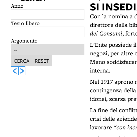
SI INSE
Anno
Con la nomina a d
Testo libero
direttore della bi
dei Consumi
, for
Argomento
L'Ente possiede il
negozi, per altre 
CERCA
RESET
Meno soddisfacent
interna.
Nel 1917 aprono no
contingenza della 
idonei, scarsa pre
La fine del conflit
crisi delle aziend
"con incr
lavorare