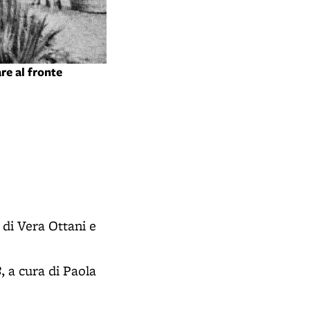
Alunni di una scuola elementare prep
re al fronte
- Fonte: “Bologna. Documenti del Co
a di Vera Ottani e
8
, a cura di Paola