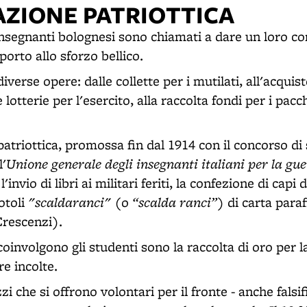
AZIONE PATRIOTTICA
 insegnanti bolognesi sono chiamati a dare un loro co
pporto allo sforzo bellico.
diverse opere: dalle collette per i mutilati, all'acquis
lotterie per l'esercito, alla raccolta fondi per i pacch
atriottica, promossa fin dal 1914 con il concorso di
Unione generale degli insegnanti italiani per la gu
l'
invio di libri ai militari feriti, la confezione di capi d
"scaldaranci"
“scalda ranci”
otoli
(o
) di carta paraf
 Crescenzi).
coinvolgono gli studenti sono la raccolta di oro per la
re incolte.
zi che si offrono volontari per il fronte - anche falsi