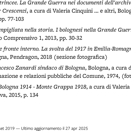
 trincee. La Grande Guerra nei documenti dell'archiv
er Crescenzi
, a cura di Valeria Cinquini ... e altri, Bolo
pp. 77-103
pigliata nella storia. I bolognesi nella Grande Gue
uto Comprensivo 1, 2013, pp. 30-32
 fronte interno. La svolta del 1917 in Emilia-Romag
na, Pendragon, 2018 (sezione fotografica)
ncesco Zanardi sindaco di Bologna
, Bologna, a cura 
rmazione e relazioni pubbliche del Comune, 1974, (fo
. Bologna 1914 - Monte Grappa 1918
, a cura di Valeri
va, 2015, p. 134
 set 2019 — Ultimo aggiornamento il 27 apr 2025