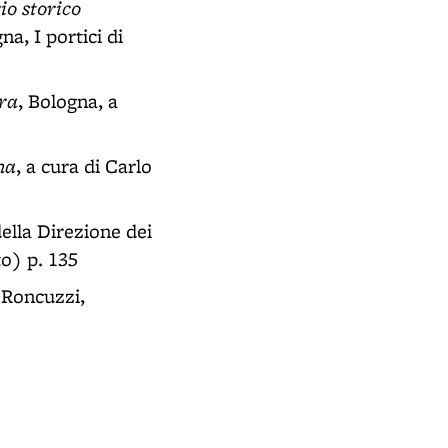
io storico
gna, I portici di
rra
, Bologna, a
na
, a cura di Carlo
della Direzione dei
to) p. 135
a Roncuzzi,