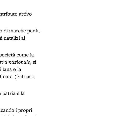
ntributo attivo
to di marche per la
i natalizi ai
 società come la
erra nazionale
, si
i lana o la
finata (è il caso
 patria e la
ficando i propri