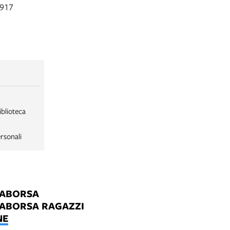
1917
iblioteca
rsonali
LABORSA
LABORSA RAGAZZI
NE