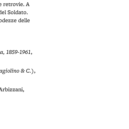
e retrovie. A
del Soldato.
odezze delle
ia, 1859-1961
,
agiolino & C.)
,
 Arbizzani,