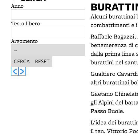
BURATTI
Anno
Alcuni burattinai 
Testo libero
combattimenti e i 
Raffaele Ragazzi, 
Argomento
benemerenza di cav
dalla prima linea
CERCA
RESET
burattini nel san
Gualtiero Cavardi
altri burattinai b
Gaetano Chinelato
gli Alpini del bat
Passo Buole.
L'idea dei buratti
il ten. Vittorio Po