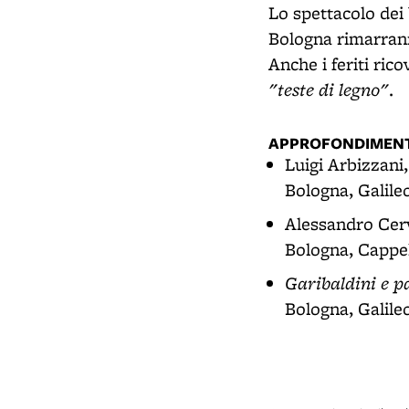
Lo spettacolo dei 
Bologna rimarranno
Anche i feriti rico
"teste di legno"
.
APPROFONDIMENT
Luigi Arbizzani
Bologna, Galileo
Alessandro Cerv
Bologna, Cappell
Garibaldini e p
Bologna, Galileo