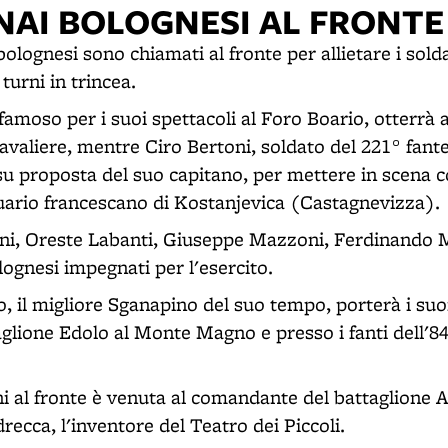
NAI BOLOGNESI AL FRONTE
bolognesi sono chiamati al fronte per allietare i sold
turni in trincea.
famoso per i suoi spettacoli al Foro Boario, otterrà a
aliere, mentre Ciro Bertoni, soldato del 221° fanter
 su proposta del suo capitano, per mettere in scena
tuario francescano di Kostanjevica (Castagnevizza).
ni, Oreste Labanti, Giuseppe Mazzoni, Ferdinando 
olognesi impegnati per l'esercito.
, il migliore Sganapino del suo tempo, porterà i suo
taglione Edolo al Monte Magno e presso i fanti dell'
ni al fronte è venuta al comandante del battaglione Al
drecca, l'inventore del Teatro dei Piccoli.