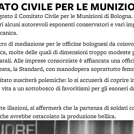
ATO CIVILE PER LE MUNIZI
agosto il Comitato Civile per le Munizioni di Bologna
i alcuni autorevoli esponenti conservatori e vari im
canica.
ro di mediazione per le officine bolognesi da coinvo
lica, molte delle quali di dimensioni troppo modeste
tali. Alle imprese consorziate è affiancata una offic
eata, la Standard, con manodopera soprattutto femm
itato susciterà polemiche: lo si accuserà di coprire
e vita a un sottobosco di favoritismi per gli esoneri d
e illazioni, si affermerà che la partenza di soldati c
he avrebbe ostacolato la produzione bellica.