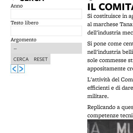
IL COMIT
Anno
Si costituisce in 
Testo libero
al marchese Tanar
dell'industria mec
Argomento
Si pone come cent
nell'industria bel
CERCA
RESET
sole commesse sta
appositamente cr
L'attività del Com
efficienti e di dar
militare.
Replicando a quest
competenze tecnic