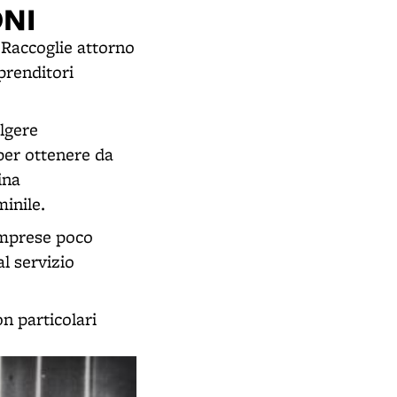
ONI
. Raccoglie attorno
prenditori
lgere
 per ottenere da
ina
inile.
 imprese poco
al servizio
on particolari