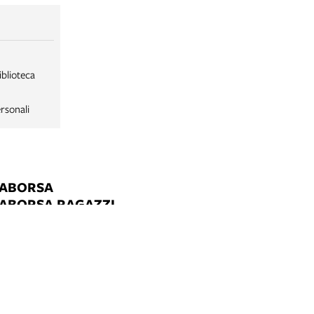
iblioteca
rsonali
LABORSA
LABORSA RAGAZZI
NE
B