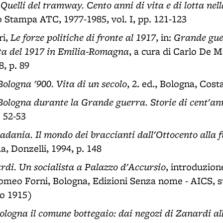
Quelli del tramway. Cento anni di vita e di lotta nell
,
 Stampa ATC, 1977-1985, vol. I, pp. 121-123
Le forze politiche di fronte al 1917
Grande gue
ri,
, in:
lta del 1917 in Emilia-Romagna
, a cura di Carlo De M
, p. 89
Bologna '900. Vita di un secolo
, 2. ed., Bologna, Costa
Bologna durante la Grande guerra. Storie di cent'an
. 52-53
adania. Il mondo dei braccianti dall'Ottocento alla f
a, Donzelli, 1994, p. 148
di. Un socialista a Palazzo d'Accursio
, introduzion
meo Forni, Bologna, Edizioni Senza nome - AICS, s
io 1915)
ologna il comune bottegaio: dai negozi di Zanardi al