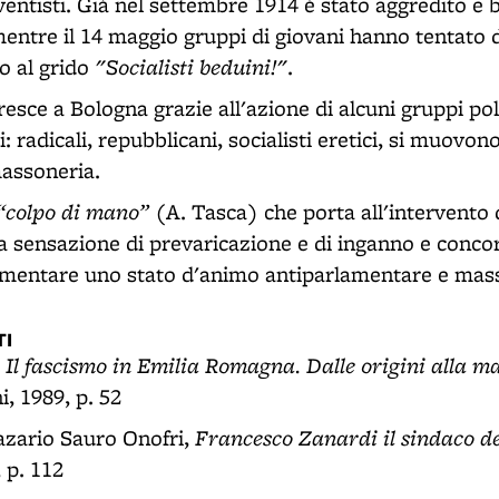
ventisti. Già nel settembre 1914 è stato aggredito e 
entre il 14 maggio gruppi di giovani hanno tentato 
"Socialisti beduini!"
o al grido
.
esce a Bologna grazie all'azione di alcuni gruppi polit
i: radicali, repubblicani, socialisti eretici, si muovo
massoneria.
“colpo di mano”
(A. Tasca) che porta all'intervento
na sensazione di prevaricazione e di inganno e conco
imentare uno stato d'animo antiparlamentare e mass
I
Il fascismo in Emilia Romagna. Dalle origini alla 
,
, 1989, p. 52
Francesco Zanardi il sindaco d
azario Sauro Onofri,
, p. 112