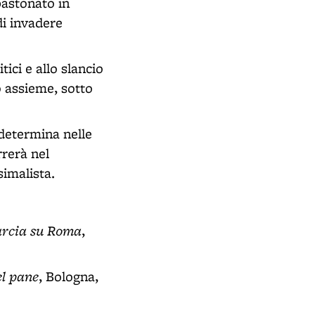
bastonato in
di invadere
ici e allo slancio
no assieme, sotto
 determina nelle
rrerà nel
imalista.
marcia su Roma
,
el pane
, Bologna,