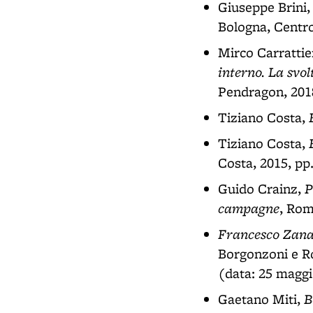
Giuseppe Brini
Bologna, Centro
Mirco Carrattie
interno. La svo
Pendragon, 2018
Tiziano Costa,
Tiziano Costa,
Costa, 2015, pp
P
Guido Crainz,
campagne
, Rom
Francesco Zanar
Borgonzoni e Ro
(data: 25 magg
B
Gaetano Miti,