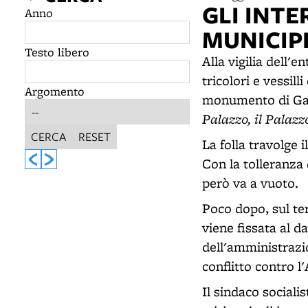
GLI INTE
Anno
MUNICIP
Testo libero
Alla vigilia dell'e
tricolori e vessill
Argomento
monumento di Gari
Palazzo, il Palazz
CERCA
RESET
La folla travolge i
Con la tolleranza d
però va a vuoto.
Poco dopo, sul ter
viene fissata al 
dell'amministrazi
conflitto contro l
Il sindaco sociali