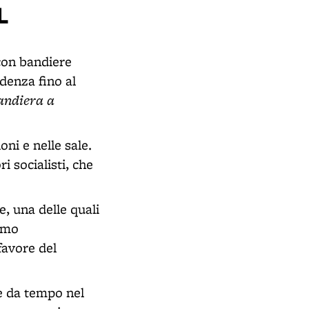
L
, con bandiere
ndenza fino al
andiera a
oni e nelle sale.
i socialisti, che
, una delle quali
ismo
favore del
 è da tempo nel