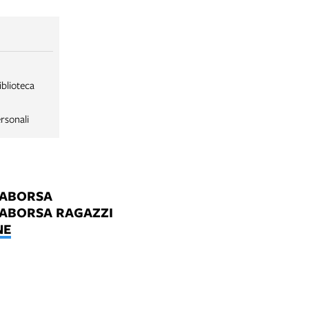
iblioteca
rsonali
LABORSA
LABORSA RAGAZZI
NE
B