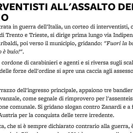
RVENTISTI ALL'ASSALTO DE
IO
ntrata in guerra dell'Italia, un corteo di interventisti
i di Trento e Trieste, si dirige prima lungo via Indipe
"Fuori la b
baldi, poi verso il municipio, gridando:
o è buio!"
.
l cordone di carabinieri e agenti e si riversa sugli scal
elle forze dell'ordine si apre una caccia agli assessor
razzo dell'ingresso principale, appaiono tre bandiere
davanzale, come segnale di rimprovero per l'assente
one comunale. Si gridano slogan contro Zanardi e a 
'Austria per la conquista delle terre irredente.
sta, che si è sempre dichiarato contrario alla guerra,