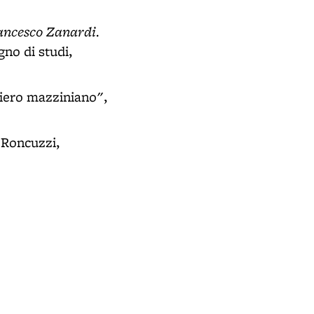
ancesco Zanardi.
gno di studi,
nsiero mazziniano",
a Roncuzzi,