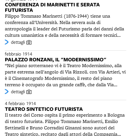
CONFERENZA DI MARINETTI E SERATA
FUTURISTA
Filippo Tommaso Marinetti (1876-1944) tiene una
conferenza all'Università. Nella severa aula di
antropologia il leader del Futurismo parla dei danni della
cultura umanistica e della necessità di formare tecnici
piuttosto che sapienti. Quindi attacca "la dittatura dei
dettagli
Croce e degli Olivo" e si scaglia contro la scuola "dove
febbraio 1914
non si insegna altra scienza che la scienza di scavalcare
PALAZZO RONZANI, IL "MODERNISSIMO"
gli esami". Lo studente fiorentino Aldo Fortuna, amico e
“Nel piano sotterraneo vi è il Teatro Modernissimo, alla
sodale del poeta triestino Umberto Saba - residente in
parte estrema nell'angolo di Via Rizzoli. con Via Artieri, vi
questi anni a Bologna - lancia una palla di neve nel tubino
è il Cinematografo Modernissimo, il resto del piano
di Marinetti, che arringa gli studenti, "ritto sul pozzo del
terreno è occupato da un grande caffè, che dalla Via
cortile" di Palazzo Poggi: il tiro fa centro e subito si
Rizzoli passa alla Via Orefici, e da negozi fra i più belli
dettagli
scatena un putiferio. La sera al teatro del Corso lo stato
della città”. (F. Bagnoli) L'architetto e scenografo
maggiore futurista, di cui fanno parte Carrà, Boccioni,
4 febbraio 1914
Gualtiero Pontoni (1871-1941) è autore del palazzo di
Balilla Pratella e Russolo, tenta di mettere in scena una
TEATRO SINTETICO FUTURISTA
Alessandro Ronzani, noto industriale della birra di
sintesi dal titolo Elettricità. La rappresentazione viene
Il teatro del Corso ospita il primo esperimento a Bologna
Casalecchio, all'angolo tra la nuova via Rizzoli e piazza
interrotta dalle intemperanze del pubblico, compreso il
di teatro futurista. Filippo Tommaso Marinetti, Emilio
Re Enzo. Il progetto definitivo del "palazzone" - così
proverbiale lancio di ortaggi, una continua e densa
Settimelli e Bruno Corradini Ginanni sono autori del
chiamato dallo stesso Pontoni - è stato approvato il 29
pioggia "floreo-vegeto-minerale". L'epilogo della giornata
Teatro sintetico, recitato dagli attori della Compagnia
dicembre 1912. L'imponente costruzione sarà completata