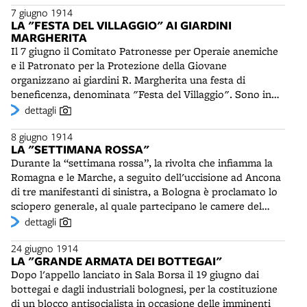
7 giugno 1914
particolarmente impegnativa e rocambolesca, con
LA "FESTA DEL VILLAGGIO" AI GIARDINI
tempeste e bufere. Registra il maggior distacco di sempre
MARGHERITA
tra primo e secondo (quasi due ore) e comprende anche
Il 7 giugno il Comitato Patronesse per Operaie anemiche
la tappa più lunga della sua storia, la Lucca-Roma di 430
e il Patronato per la Protezione della Giovane
chilometri, vinta da Costante Girardengo (1893-1978).
organizzano ai giardini R. Margherita una festa di
Alfiere della Stucchi Dunlop, Calzolari è arrivato al
beneficenza, denominata "Festa del Villaggio". Sono in
professionismo nel 1909 e correrà fino al 1926. Tra le sue
programma varie competizioni sportive. Gare di nuoto si
dettagli
vittorie c’è anche l'edizione 1913 del Giro dell'Emilia.
svolgono nel laghetto, “che non è certo un campo ideale,
8 giugno 1914
essendo povero di acque e per giunta col fondo in cui
LA "SETTIMANA ROSSA"
abbondano le alghe”. Tra le associazioni partecipanti vi
Durante la “settimana rossa”, la rivolta che infiamma la
sono la Fortitudo e l’Istituto Sordomuti “Forza e Parola”.
Romagna e le Marche, a seguito dell'uccisione ad Ancona
La Società ginnastica Virtus invia una squadra con
di tre manifestanti di sinistra, a Bologna è proclamato lo
bandiera. Per concessione dei comitati promotori
sciopero generale, al quale partecipano le camere del
assistono alle gare anche gli alunni del riformatorio “P.
lavoro, i partiti socialista e repubblicano e gli anarchici.
dettagli
Siciliani”, la cui squadra di ginnastica svolge un buon
Nella notte tra l'8 e il 9 giugno un petardo, scoppiato nel
programma, “tra grandi applausi del numeroso ed
24 giugno 1914
sottopassaggio della ferrovia a Porta Lame, dà il segnale
elegante pubblico intervenuto”.
LA "GRANDE ARMATA DEI BOTTEGAI"
di inizio dello sciopero. Al mattino un migliaio di
Dopo l'appello lanciato in Sala Borsa il 19 giugno dai
scioperanti tentano di forzare i cancelli della Manifattura
bottegai e dagli industriali bolognesi, per la costituzione
Tabacchi per costringere gli operai ad uscire. Nel primo
di un blocco antisocialista in occasione delle imminenti
pomeriggio sono sospese le corse dei tram: grossi macigni