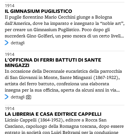
1914
tempo ottenuto il permesso di usare il laghetto
IL GIMNASIUM PUGILISTICO
ghiacciato e la polizia si impegna a tenere lontano coloro
Il pugile fiorentino Mario Cecchini giunge a Bologna
che importunano i soci pattinatori. Il pattinaggio
dall'America, dove ha imparato e insegnato la “noble art”,
invernale ai Giardini sarà consuetudine almeno fino agli
per creare un Gimnasium Pugilistico. Poco dopo gli
anni Quaranta: sulle sponde verrà montata persino una
succederà Gino Golfieri, un peso mosca di un certo livello,
tribuna di legno per gli spettatori.
che per vent'anni sarà istruttore alla Sezione Boxe della
dettagli
Società Ginnastica Sempre Avanti!, oltre che apprezzato
1914
arbitro e dirigente sportivo. Sarà considerato il vero
L'OFFICINA DI FERRI BATTUTI DI SANTE
maestro dei migliori pugili bolognesi dell‘epoca, quali
MINGAZZI
Blasi, Badiali, Rossini.
In occasione della Decennale eucaristica della parrocchia
di San Giovanni in Monte, Sante Mingazzi (1867-1922),
artista del ferro battuto, confeziona una elaborata
insegna per la sua officina, aperta da alcuni anni in via
Santo Stefano n. 28. Allievo di Giorgio Pasolini a
dettagli
Ravenna, sua città natale, e di Maccaferri a Bologna,
1914
Mingazzi si è orientato fin dall'inizio della sua attività
LA LIBRERIA E CASA EDITRICE CAPPELLI
verso moduli espressivi floreali, affiancando il gusto per
Licinio Cappelli (1864-1952), editore a Rocca San
lo stile art nouveau a una rigorosa osservazione della
Casciano, capoluogo della Romagna toscana, dopo essere
natura. I suoi lavori si distinguono “per un'abilità
entrato in società con Luigi Beltrami per la conduzione
esecutiva che riesce a dare a un materiale