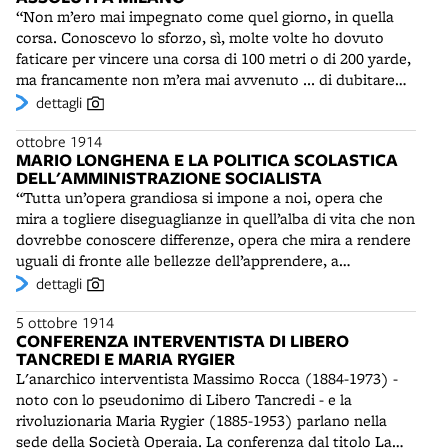
(Valente). Andranno a far parte di una lunga serie di
“Non m’ero mai impegnato come quel giorno, in quella
affronti di marca fascista nei suoi confronti. Nei giorni
corsa. Conoscevo lo sforzo, sì, molte volte ho dovuto
successivi la Questura predisporrà un servizio di vigilanza
faticare per vincere una corsa di 100 metri o di 200 yarde,
per bloccare i tentativi di arruolamento di volontari da
ma francamente non m’era mai avvenuto ... di dubitare
inviare tra i garibaldini combattenti in Francia.
delle mie forze, cioè di non sapere se avrei potuto ancora
dettagli
continuare a correre sino all’arrivo vicino” (F. Giongo) Ai
ottobre 1914
campionati assoluti di atletica, che si tengono sul campo
MARIO LONGHENA E LA POLITICA SCOLASTICA
dell'Unione Sportiva Milanese, gli atleti bolognesi, tutti
DELL'AMMINISTRAZIONE SOCIALISTA
della Virtus, la fanno da padroni, conquistando 11 titoli.
“Tutta un’opera grandiosa si impone a noi, opera che
Franco Giongo (1891-1981), specialista della velocità,
mira a togliere diseguaglianze in quell’alba di vita che non
domina nei 100, 200 e 400 metri piani e trascina alla
dovrebbe conoscere differenze, opera che mira a rendere
vittoria la staffetta 4x400. Tra i record raggiunti, quelli del
uguali di fronte alle bellezze dell’apprendere, a
giavellotto, del disco e del "getto della pietra", disciplina
proteggere il debole d’intelletto dalla crudeltà inconscia
dettagli
in seguito scomparsa.
del forte, ad attenuare con adatti provvedimenti, tutte le
5 ottobre 1914
varietà che la natura ha voluto affermare e rendere
CONFERENZA INTERVENTISTA DI LIBERO
visibili” (M. Longhena) La realizzazione del motto
TANCREDI E MARIA RYGIER
dell'amministrazione Zanardi: “Pane e alfabeto!” è
L'anarchico interventista Massimo Rocca (1884-1973) -
affidata, per quanto riguarda l’istruzione e l’assistenza
noto con lo pseudonimo di Libero Tancredi - e la
scolastica, all'assessore Mario Longhena (1876-1967). I
rivoluzionaria Maria Rygier (1885-1953) parlano nella
socialisti puntano ad elevare il livello culturale dei ceti
sede della Società Operaia. La conferenza dal titolo La