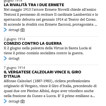
giugno 1914
“sia rigorosamente vietato il propalarsi di notizie
gruppi. Il 17 giugno i cattolici dell'Associazione Elettorale
LA RIVALITÀ TRA I DUE ERMETE
allarmistiche circa le operazioni militari”.
presentano propri candidati, seguiti subito dopo
Nel maggio 1913 l'attore Ermete Novelli chiede all'amico
dall'Associazione Liberale e dai radicali guidati da Pietro
Testoni il permesso di recitare Il cardinale Lambertini e lo
Albertoni e Luigi Silvagni. Il “nodo della concordia”, che
spettacolo debutta nel gennaio 1914 al Teatro del Corso.
porterà a una lista unica in funzione antisocialista, con
Si accende la rivalità con Ermete Zacconi, protagonista di
l'astensione dell'Unione Liberale, sarà stretto il 24 giugno
centinaia di repliche della commedia. Nel giugno 1914 i
dettagli
grazie all'intervento di un comitato di commercianti e
due Ermete recitano il Lambertini nelle stesse sere in due
industriali.
2 giugno 1914
diversi teatri a Roma e intanto polemizzano tra loro sulle
COMIZIO CONTRO LA GUERRA
pagine de "La Tribuna" sulla primogenitura del
Il 2 giugno nella palestra della Virtus in Santa Lucia si
capolavoro testoniano.
tiene il primo comizio socialista contro la guerra.
dettagli
7 giugno 1914
IL VERGATESE CALZOLARI VINCE IL GIRO
D'ITALIA
Alfonso Calzolari (1887-1983), ciclista professionista
originario di Vergato, vince il Giro d'Italia, precedendo di
quasi due ore Pierino Albini, dopo aver trionfato anche
nella frazione da Cuneo a Lucca. E' il primo emiliano a
conquistare la corsa rosa. Questa edizione del Giro, la
dettagli
prima con classifica basata sul tempo effettivo, è