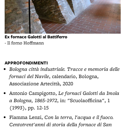
Forn
Ex fornace Galotti al Battiferro
- al
- Il forno Hoffmann
(BO
APPROFONDIMENTI
Bologna città industriale. Tracce e memoria delle
fornaci del Navile
, calendario, Bologna,
Associazione Artecittà, 2020
Antonio Campigotto,
Le fornaci Galotti da Imola
a Bologna, 1865-1972
, in: "Scuolaofficina", 1
(1993), pp. 12-15
Fiamma Lenzi,
Con la terra, l'acqua e il fuoco.
Centotrent'anni di storia della fornace di San