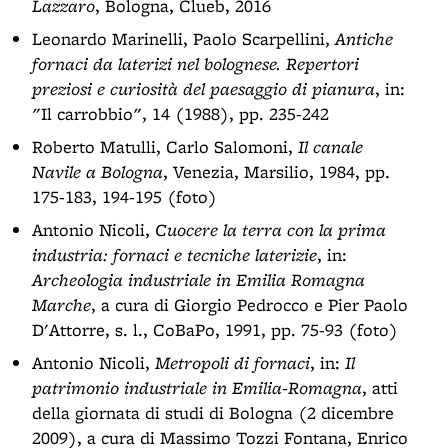
Lazzaro
, Bologna, Clueb, 2016
Leonardo Marinelli, Paolo Scarpellini,
Antiche
fornaci da laterizi nel bolognese. Repertori
preziosi e curiosità del paesaggio di pianura
, in:
"Il carrobbio", 14 (1988), pp. 235-242
Roberto Matulli, Carlo Salomoni,
Il canale
Navile a Bologna
, Venezia, Marsilio, 1984, pp.
175-183, 194-195 (foto)
Antonio Nicoli,
Cuocere la terra con la prima
industria: fornaci e tecniche laterizie
, in:
Archeologia industriale in Emilia Romagna
Marche
, a cura di Giorgio Pedrocco e Pier Paolo
D'Attorre, s. l., CoBaPo, 1991, pp. 75-93 (foto)
Antonio Nicoli,
Metropoli di fornaci
, in:
Il
patrimonio industriale in Emilia-Romagna
, atti
della giornata di studi di Bologna (2 dicembre
2009), a cura di Massimo Tozzi Fontana, Enrico