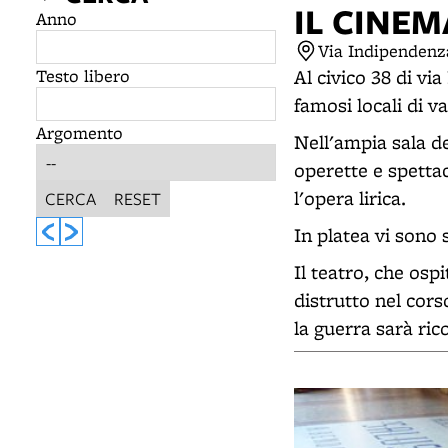
IL CINE
Anno
Via Indipendenz
Testo libero
Al civico 38 di vi
famosi locali di v
Argomento
Nell'ampia sala dec
operette e spettac
l'opera lirica.
CERCA
RESET
In platea vi sono s
Il teatro, che osp
distrutto nel cor
la guerra sarà ri