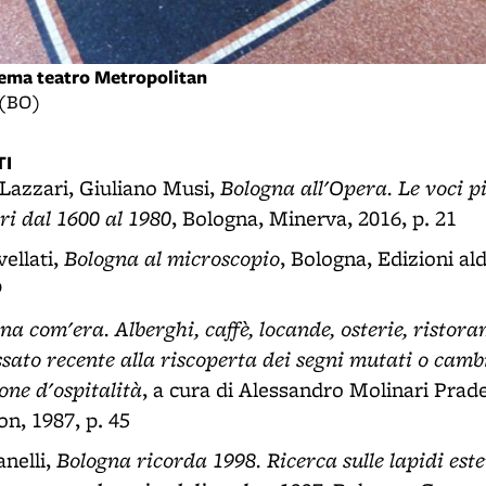
nema teatro Metropolitan
 (BO)
I
Bologna all'Opera. Le voci p
Lazzari, Giuliano Musi,
ri dal 1600 al 1980
, Bologna, Minerva, 2016, p. 21
Bologna al microscopio
ellati,
, Bologna, Edizioni ald
9
 com'era. Alberghi, caffè, locande, osterie, ristorant
ssato recente alla riscoperta dei segni mutati o camb
one d'ospitalità
, a cura di Alessandro Molinari Prade
, 1987, p. 45
Bologna ricorda 1998. Ricerca sulle lapidi este
nelli,