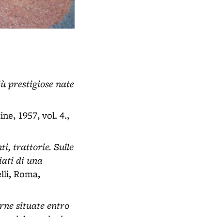
Bacheca dell'ex cinema teatro Metro
- via Indipendenza (BO)
iù prestigiose nate
ine, 1957, vol. 4.,
i, trattorie. Sulle
iati di una
lli, Roma,
rne situate entro