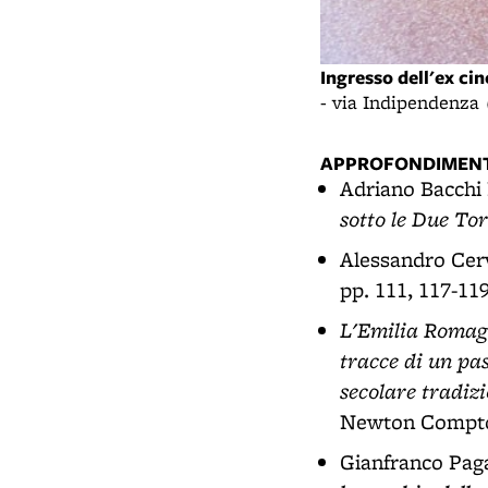
Ingresso dell'ex ci
- via Indipendenza
APPROFONDIMENT
Adriano Bacchi 
sotto le Due Tor
Alessandro Cerv
pp. 111, 117-11
L'Emilia Romagna
tracce di un pa
secolare tradizi
Newton Compton
Gianfranco Paga