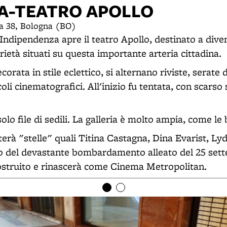
MA-TEATRO APOLLO
a 38, Bologna (BO)
a Indipendenza apre il teatro Apollo, destinato a div
arietà situati su questa importante arteria cittadina.
orata in stile eclettico, si alternano riviste, serate d
oli cinematografici. All'inizio fu tentata, con scars
olo file di sedili. La galleria è molto ampia, come le b
iterà "stelle" quali Titina Castagna, Dina Evarist, Ly
so del devastante bombardamento alleato del 25 se
costruito e rinascerà come Cinema Metropolitan.