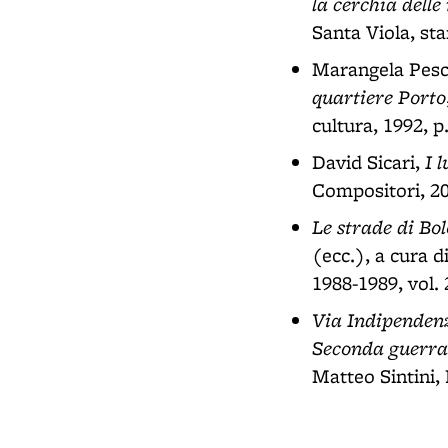
la cerchia dell
Santa Viola, st
Marangela Pesci
quartiere Porto
cultura, 1992, p
I 
David Sicari,
Compositori, 20
Le strade di Bol
(ecc.), a cura d
1988-1989, vol. 2
Via Indipendenza
Seconda guerra
Matteo Sintini, 