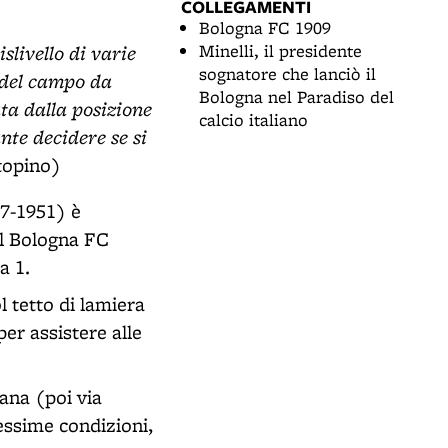
COLLEGAMENTI
Bologna FC 1909
slivello di varie
Minelli, il presidente
sognatore che lanciò il
e del campo da
Bologna nel Paradiso del
ta dalla posizione
calcio italiano
nte decidere se si
topino)
77-1951) è
el Bologna FC
 a 1.
l tetto di lamiera
er assistere alle
cana (poi via
essime condizioni,