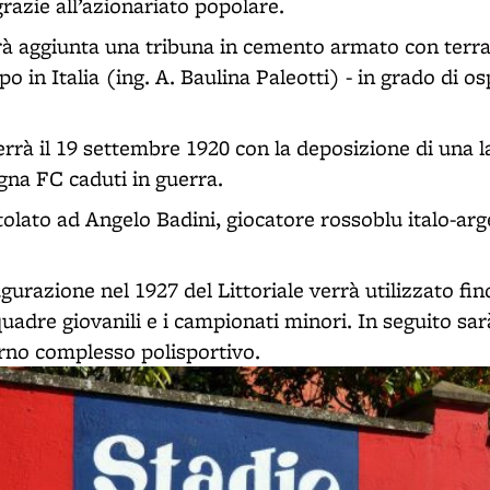
grazie all’azionariato popolare.
rà aggiunta una tribuna in cemento armato con terraz
o in Italia (ing. A. Baulina Paleotti) - in grado di osp
rrà il 19 settembre 1920 con la deposizione di una la
gna FC caduti in guerra.
itolato ad Angelo Badini, giocatore rossoblu italo-a
urazione nel 1927 del Littoriale verrà utilizzato fino
uadre giovanili e i campionati minori. In seguito sa
no complesso polisportivo.