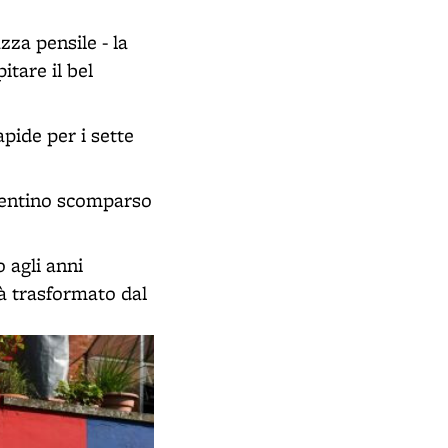
za pensile - la
itare il bel
pide per i sette
rgentino scomparso
 agli anni
rà trasformato dal