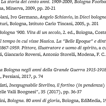
La storia dei cento anni. 1909-2009, Bologna Football
,
na, Minerva, 2009, pp. 20-21
Angelo Schiavio
Dieci bologn
olani, Ivo Germano,
, in
turi, Bologna, Istituto Carlo Tincani, 2005, p. 201
Bologna '900. Vita di un secolo
, 2. ed., Bologna, Costa
Il tempo in cui visse Nasica. La "Belle Epoque" e din
67-1959. Pittore, illustratore e uomo di spirito
, a 
i, Giancarlo Roversi, Antonio Storelli, Modena, F. C. 
 a Bologna negli anni della Grande Guerra 1915-191
 Persiani, 2017, p. 74
Inespugnabile Sterlino, il fortino (in pendenza) 
sti,
Nelle Valli Boognesi", 35 (2017), pp. 36-37
Bologna. 80 anni di gloria
ini,
, Bologna, EdiMedia, 198