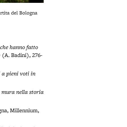
Stadio Sterlino (BO)
- Rusty - Murale realizzato in occasi
rtita del Bologna
FC nel campo dello Sterlino - partico
 che hanno fatto
(A. Badini), 276-
a pieni voti in
e mura nella storia
gna, Millennium,