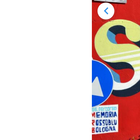
lla delle Rose - via Saragozza (BO) -