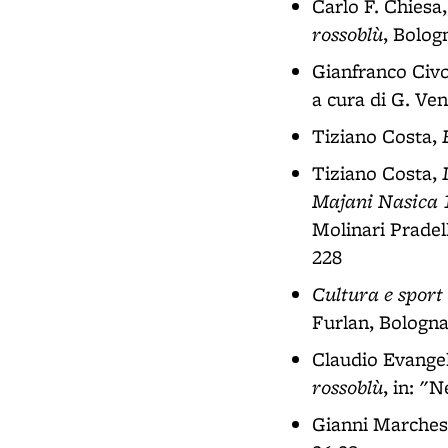
Carlo F. Chiesa
rossoblù
, Bolog
Gianfranco Civ
a cura di G. Ven
Tiziano Costa,
Tiziano Costa,
Majani Nasica 18
Molinari Pradell
228
Cultura e sport
Furlan, Bologna,
Claudio Evangeli
rossoblù
, in: "
Gianni Marches