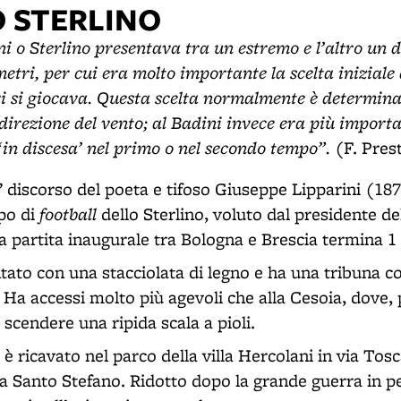
O STERLINO
i o Sterlino presentava tra un estremo e l’altro un di
metri, per cui era molto importante la scelta inizial
i si giocava. Questa scelta normalmente è determina
a direzione del vento; al Badini invece era più importa
‘in discesa’ nel primo o nel secondo tempo”.
(F. Pres
 discorso del poeta e tifoso Giuseppe Lipparini (18
football
po di
dello Sterlino, voluto dal presidente d
a partita inaugurale tra Bologna e Brescia termina 1
tato con una stacciolata di legno e ha una tribuna co
 Ha accessi molto più agevoli che alla Cesoia, dove, p
 scendere una ripida scala a pioli.
o è ricavato nel parco della villa Hercolani in via Tos
ta Santo Stefano. Ridotto dopo la grande guerra in p