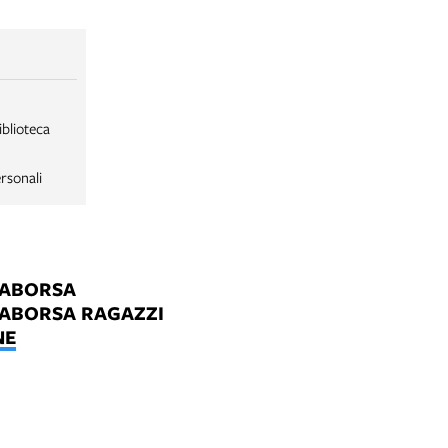
iblioteca
rsonali
LABORSA
LABORSA RAGAZZI
NE
B