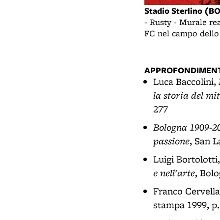
Stadio Sterlino (B
- Rusty - Murale re
FC nel campo dello 
APPROFONDIMENT
Luca Baccolini,
la storia del mi
277
Bologna 1909-20
passione
, San L
Luigi Bortolotti
e nell'arte
, Bolo
Franco Cervella
stampa 1999, p.