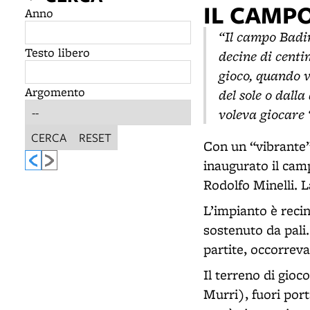
IL CAMP
Anno
“Il campo Badin
Testo libero
decine di centi
gioco, quando v
Argomento
del sole o dall
voleva giocare 
CERCA
RESET
Con un “vibrante”
inaugurato il cam
Rodolfo Minelli. L
L’impianto è recin
sostenuto da pali.
partite, occorreva
Il terreno di gioc
Murri), fuori por