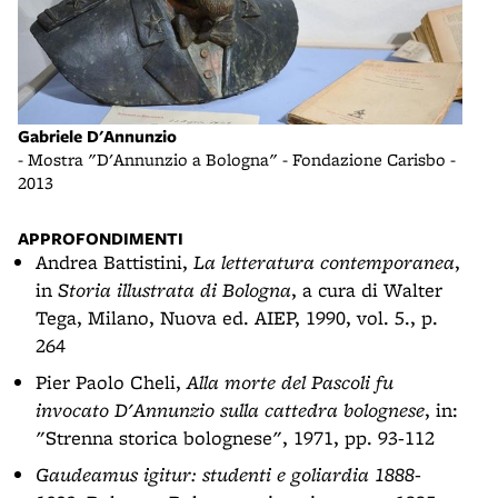
Gabriele D'Annunzio
Auto
 -
- Mostra "D'Annunzio a Bologna" - Fondazione Carisbo -
- Mo
2013
2013
APPROFONDIMENTI
Andrea Battistini,
La letteratura contemporanea
,
in
Storia illustrata di Bologna
, a cura di Walter
Tega, Milano, Nuova ed. AIEP, 1990, vol. 5., p.
264
Pier Paolo Cheli,
Alla morte del Pascoli fu
invocato D'Annunzio sulla cattedra bolognese
, in:
"Strenna storica bolognese", 1971, pp. 93-112
Gaudeamus igitur: studenti e goliardia 1888-