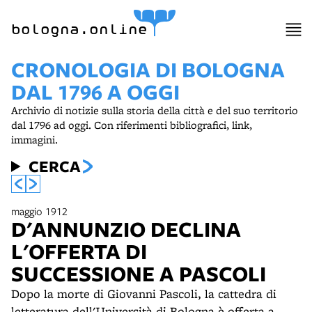
item 1 of 3
bologna.online
CRONOLOGIA DI BOLOGNA
DAL 1796 A OGGI
Archivio di notizie sulla storia della città e del suo territorio
dal 1796 ad oggi. Con riferimenti bibliografici, link,
immagini.
CERCA
maggio 1912
D'ANNUNZIO DECLINA
L'OFFERTA DI
SUCCESSIONE A PASCOLI
Dopo la morte di Giovanni Pascoli, la cattedra di
letteratura dell'Università di Bologna è offerta a