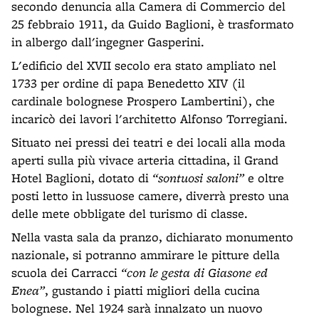
secondo denuncia alla Camera di Commercio del
25 febbraio 1911, da Guido Baglioni, è trasformato
in albergo dall'ingegner Gasperini.
L'edificio del XVII secolo era stato ampliato nel
1733 per ordine di papa Benedetto XIV (il
cardinale bolognese Prospero Lambertini), che
incaricò dei lavori l'architetto Alfonso Torregiani.
Situato nei pressi dei teatri e dei locali alla moda
aperti sulla più vivace arteria cittadina, il Grand
Hotel Baglioni, dotato di
“sontuosi saloni”
e oltre
posti letto in lussuose camere, diverrà presto una
delle mete obbligate del turismo di classe.
Nella vasta sala da pranzo, dichiarato monumento
nazionale, si potranno ammirare le pitture della
scuola dei Carracci
“con le gesta di Giasone ed
Enea”
, gustando i piatti migliori della cucina
bolognese. Nel 1924 sarà innalzato un nuovo