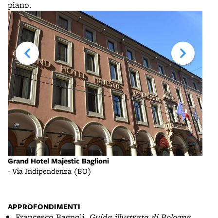
piano.
Grand Hotel Majestic Baglioni
Gran
- Via Indipendenza (BO)
- Vi
APPROFONDIMENTI
Francesco Bagnoli,
Guida illustrata di Bologna
,