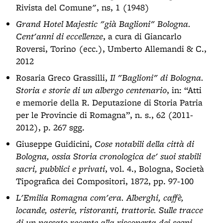
Rivista del Comune", ns, 1 (1948)
Grand Hotel Majestic "già Baglioni" Bologna.
Cent'anni di eccellenze
, a cura di Giancarlo
Roversi, Torino (ecc.), Umberto Allemandi & C.,
2012
Rosaria Greco Grassilli,
Il "Baglioni" di Bologna.
Storia e storie di un albergo centenario
, in: “Atti
e memorie della R. Deputazione di Storia Patria
per le Provincie di Romagna”, n. s., 62 (2011-
2012), p. 267 sgg.
Giuseppe Guidicini,
Cose notabili della città di
Bologna, ossia Storia cronologica de' suoi stabili
sacri, pubblici e privati
, vol. 4., Bologna, Società
Tipografica dei Compositori, 1872, pp. 97-100
L'Emilia Romagna com'era. Alberghi, caffè,
locande, osterie, ristoranti, trattorie. Sulle tracce
di un passato recente alla riscoperta dei segni