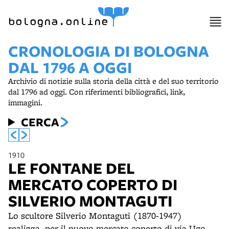
item 1 of 3
bologna.online
CRONOLOGIA DI BOLOGNA
DAL 1796 A OGGI
Archivio di notizie sulla storia della città e del suo territorio
dal 1796 ad oggi. Con riferimenti bibliografici, link,
immagini.
CERCA
1910
LE FONTANE DEL
MERCATO COPERTO DI
SILVERIO MONTAGUTI
Lo scultore Silverio Montaguti (1870-1947)
realizza, per il nuovo mercato coperto di via Ugo