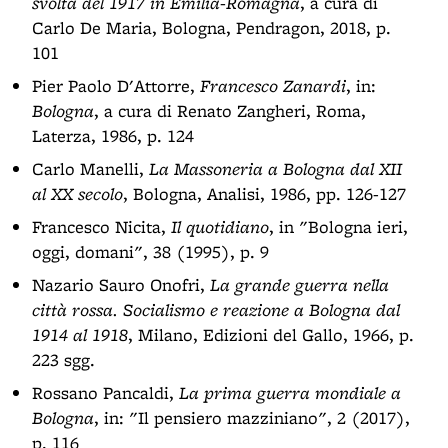
svolta del 1917 in Emilia-Romagna
, a cura di
Carlo De Maria, Bologna, Pendragon, 2018, p.
101
Pier Paolo D'Attorre,
Francesco Zanardi
, in:
Bologna
, a cura di Renato Zangheri, Roma,
Laterza, 1986, p. 124
Carlo Manelli,
La Massoneria a Bologna dal XII
al XX secolo
, Bologna, Analisi, 1986, pp. 126-127
Francesco Nicita,
Il quotidiano
, in "Bologna ieri,
oggi, domani", 38 (1995), p. 9
Nazario Sauro Onofri,
La grande guerra nella
città rossa. Socialismo e reazione a Bologna dal
1914 al 1918
, Milano, Edizioni del Gallo, 1966, p.
223 sgg.
Rossano Pancaldi,
La prima guerra mondiale a
Bologna
, in: "Il pensiero mazziniano", 2 (2017),
p. 116