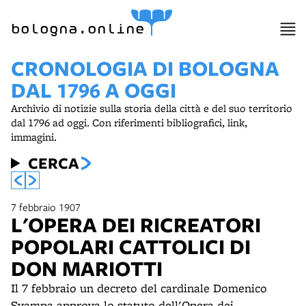
item 1 of 2
bologna.online
CRONOLOGIA DI BOLOGNA
DAL 1796 A OGGI
Archivio di notizie sulla storia della città e del suo territorio
dal 1796 ad oggi. Con riferimenti bibliografici, link,
immagini.
CERCA
7 febbraio 1907
L'OPERA DEI RICREATORI
POPOLARI CATTOLICI DI
DON MARIOTTI
Il 7 febbraio un decreto del cardinale Domenico
Svampa approva lo statuto dell'Opera dei