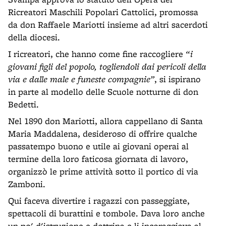
Ricreatori Maschili Popolari Cattolici, promossa
da don Raffaele Mariotti insieme ad altri sacerdoti
della diocesi.
I ricreatori, che hanno come fine raccogliere
“i
giovani figli del popolo, togliendoli dai pericoli della
via e dalle male e funeste compagnie”
, si ispirano
in parte al modello delle Scuole notturne di don
Bedetti.
Nel 1890 don Mariotti, allora cappellano di Santa
Maria Maddalena, desideroso di offrire qualche
passatempo buono e utile ai giovani operai al
termine della loro faticosa giornata di lavoro,
organizzò le prime attività sotto il portico di via
Zamboni.
Qui faceva divertire i ragazzi con passeggiate,
spettacoli di burattini e tombole. Dava loro anche
un po' d'istruzione e dottrina e li incoraggiava al