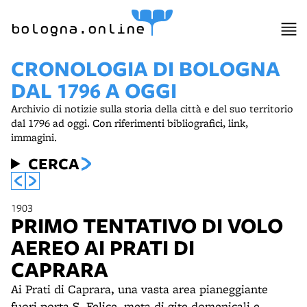
bologna.online
CRONOLOGIA DI BOLOGNA
DAL 1796 A OGGI
Archivio di notizie sulla storia della città e del suo territorio
dal 1796 ad oggi. Con riferimenti bibliografici, link,
immagini.
CERCA
1903
PRIMO TENTATIVO DI VOLO
AEREO AI PRATI DI
CAPRARA
Ai Prati di Caprara, una vasta area pianeggiante
fuori porta S. Felice, meta di gite domenicali e