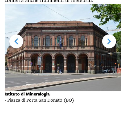
conterrà anche frammenti di meteoriti.
Istituto di Mineralogia
Isti
- Piazza di Porta San Donato (BO)
- pi