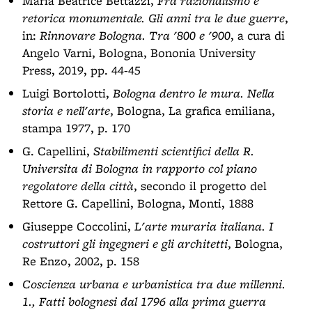
Maria Beatrice Bettazzi,
Fra razionalismo e
retorica monumentale. Gli anni tra le due guerre
,
in:
Rinnovare Bologna. Tra '800 e '900
, a cura di
Angelo Varni, Bologna, Bononia University
Press, 2019, pp. 44-45
Luigi Bortolotti,
Bologna dentro le mura. Nella
storia e nell'arte
, Bologna, La grafica emiliana,
stampa 1977, p. 170
G. Capellini,
Stabilimenti scientifici della R.
Universita di Bologna in rapporto col piano
regolatore della città
, secondo il progetto del
Rettore G. Capellini, Bologna, Monti, 1888
Giuseppe Coccolini,
L'arte muraria italiana. I
costruttori gli ingegneri e gli architetti
, Bologna,
Re Enzo, 2002, p. 158
Coscienza urbana e urbanistica tra due millenni.
1., Fatti bolognesi dal 1796 alla prima guerra