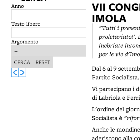
VII CON
Anno
IMOLA
Testo libero
"Tutti i present
proletariato!’. 
Argomento
inebriate intonò
per le vie d'Imo
CERCA
RESET
Dal 6 al 9 settem
Partito Socialista.
Vi partecipano i de
di Labriola e Ferr
L'ordine del gior
"rifor
Socialista è
Anche le mondine 
aderiscono alla co