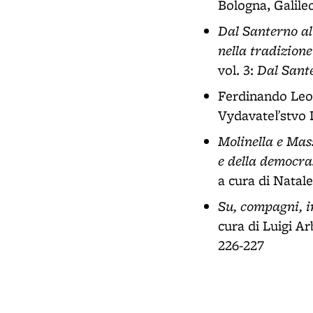
Bologna, Galileo
Dal Santerno al 
nella tradizione
Dal Sante
vol. 3:
Ferdinando Leo
Vydavateľstvo D
Molinella e Mass
e della democra
a cura di Natal
Su, compagni, in
cura di Luigi Ar
226-227