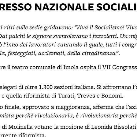
GRESSO NAZIONALE SOCIALI
i ritti sulle sedie gridavano: ‘Viva il Socialismo! Viv
Dai palchi le signore sventolavano i fazzoletti. Un mig
 l'inno dei lavoratori cantando il quale, tutti i cong
la, festeggiati, acclamati, dalla cittadinanza".
bre il teatro comunale di Imola ospita il VII Congres
legati di oltre 1.300 sezioni italiane. Si affrontano l
i e quella riformista di Turati, Treves e Bonomi.
no finale, approvato a maggioranza, afferma che l'azi
mista perchè rivoluzionaria, è rivoluzionaria perch
di Molinella votano la mozione di Leonida Bissolati
rrente riformista.