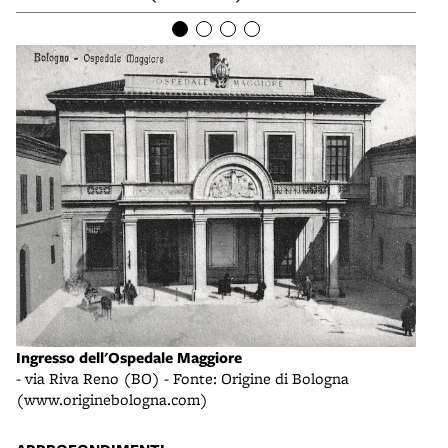
La V
Ingresso dell'Ospedale Maggiore
T. G
- via Riva Reno (BO) - Fonte: Origine di Bologna
dell
(www.originebologna.com)