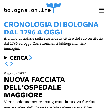
item 1 of 4
bologna.online
CRONOLOGIA DI BOLOGNA
DAL 1796 A OGGI
Archivio di notizie sulla storia della città e del suo territorio
dal 1796 ad oggi. Con riferimenti bibliografici, link,
immagini.
CERCA
8 agosto 1902
NUOVA FACCIATA
DELL'OSPEDALE
MAGGIORE
Viene solennemente inaugurata la nuova facciata
con portico dell'Ospedale Maggiore in via Riva