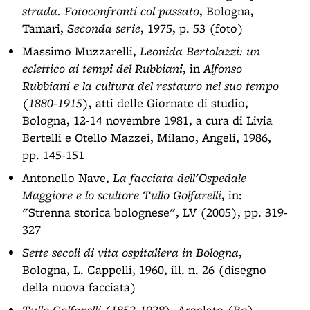
strada. Fotoconfronti col passato
, Bologna,
Tamari,
Seconda serie
, 1975, p. 53 (foto)
Massimo Muzzarelli,
Leonida Bertolazzi: un
eclettico ai tempi del Rubbiani
, in
Alfonso
Rubbiani e la cultura del restauro nel suo tempo
(1880-1915)
, atti delle Giornate di studio,
Bologna, 12-14 novembre 1981, a cura di Livia
Bertelli e Otello Mazzei, Milano, Angeli, 1986,
pp. 145-151
Antonello Nave,
La facciata dell'Ospedale
Maggiore e lo scultore Tullo Golfarelli
, in:
"Strenna storica bolognese", LV (2005), pp. 319-
327
Sette secoli di vita ospitaliera in Bologna
,
Bologna, L. Cappelli, 1960, ill. n. 26 (disegno
della nuova facciata)
Tullo Golfarelli (1852-1928)
, Argelato (Bo),