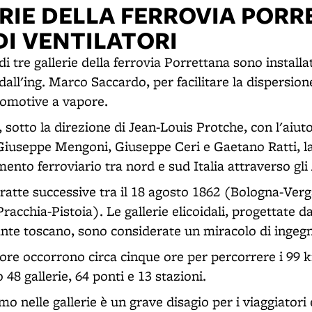
ERIE DELLA FERROVIA POR
DI VENTILATORI
i tre gallerie della ferrovia Porrettana sono installa
i dall'ing. Marco Saccardo, per facilitare la dispersio
comotive a vapore.
, sotto la direzione di Jean-Louis Protche, con l'aiuto 
i Giuseppe Mengoni, Giuseppe Ceri e Gaetano Ratti, l
mento ferroviario tra nord e sud Italia attraverso gl
ratte successive tra il 18 agosto 1862 (Bologna-Verga
cchia-Pistoia). Le gallerie elicoidali, progettate d
ante toscano, sono considerate un miracolo di ingegne
pore occorrono circa cinque ore per percorrere i 99
 48 gallerie, 64 ponti e 13 stazioni.
mo nelle gallerie è un grave disagio per i viaggiatori 