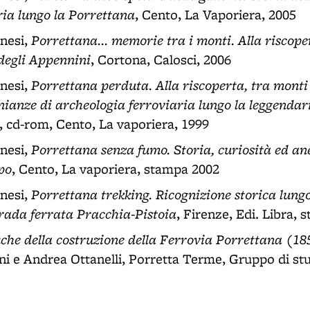
ria lungo la Porrettana
, Cento, La Vaporiera, 2005
Porrettana... memorie tra i monti. Alla riscope
nesi,
degli Appennini
, Cortona, Calosci, 2006
Porrettana perduta. Alla riscoperta, tra monti e
nesi,
nianze di archeologia ferroviaria lungo la leggendar
, cd-rom, Cento, La vaporiera, 1999
Porrettana senza fumo. Storia, curiosità ed an
nesi,
po
, Cento, La vaporiera, stampa 2002
Porrettana trekking. Ricognizione storica lungo
nesi,
trada ferrata Pracchia-Pistoia
, Firenze, Edi. Libra,
iche della costruzione della Ferrovia Porrettana (1
i e Andrea Ottanelli, Porretta Terme, Gruppo di stud