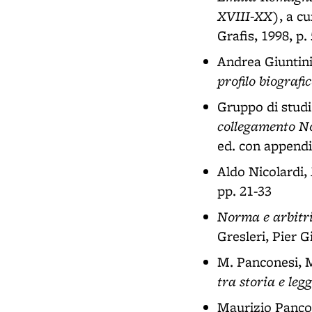
XVIII-XX)
, a c
Grafis, 1998, p.
Andrea Giuntin
profilo biografi
Gruppo di studi a
collegamento No
ed. con appendi
Aldo Nicolardi,
pp. 21-33
Norma e arbitri
Gresleri, Pier G
M. Panconesi, M
tra storia e leg
Maurizio Panco