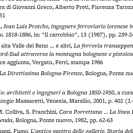
ura di Giovanni Greco, Alberto Preti, Fiorenza Tarozz
 51
Jean Luis Protche, ingegnere ferroviario lorenese i
i,
co. 1818-1886
, in: "Il carrobbio", 13 (1987), pp. 239-2
La ferrovia transappen
lta Valle del Reno ... e altri,
rd-Sud attraverso la montagna bolognese e pistoies
ce aggiunta, Vergato, Ferri, stampa 1986
La Direttissima Bologna-Firenze
, Bologna, Ponte nu
o: architetti e ingegneri a Bologna 1850-1950
, a cur
iorgio Massaretti, Venezia, Marsilio, 2001, p. 402 (J.
Cara Porrettana ... La linea
. Colliva, S. Franchini,
genda
, Bologna, Ponte nuovo, 1982, pp. 62-63
Fumo. L'antico spettro delle gallerie. Storia del
nesi,