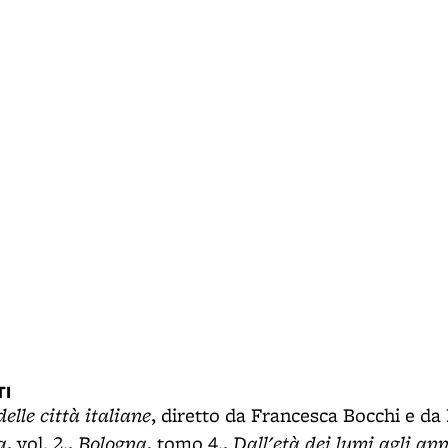
I
elle città italiane
, diretto da Francesca Bocchi e da
a
Bologna
Dall'età dei lumi agli ann
, vol. 2.,
, tomo 4.,