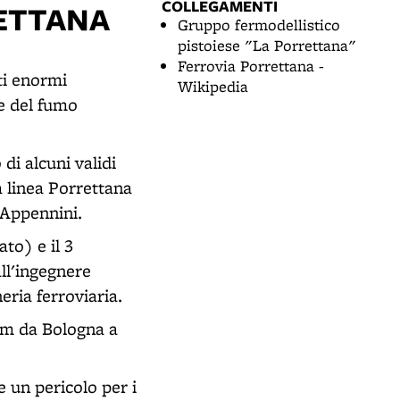
COLLEGAMENTI
RETTANA
Gruppo fermodellistico
pistoiese "La Porrettana"
Ferrovia Porrettana -
ti enormi
Wikipedia
ne del fumo
di alcuni validi
a linea Porrettana
i Appennini.
to) e il 3
all'ingegnere
ria ferroviaria.
 km da Bologna a
e un pericolo per i