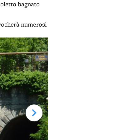
zzoletto bagnato
rovocherà numerosi