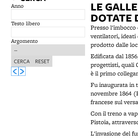
LE GALL
Anno
DOTATE 
Testo libero
Presso l'imbocco d
ventilatori, ideat
Argomento
prodotto dalle lo
Edificata dal 1856
CERCA
RESET
progettisti, qual
è il primo collega
Fu inaugurata in t
novembre 1864 (Pra
francese sul vers
Con il treno a va
Pistoia, attraverso
L'invasione del fu