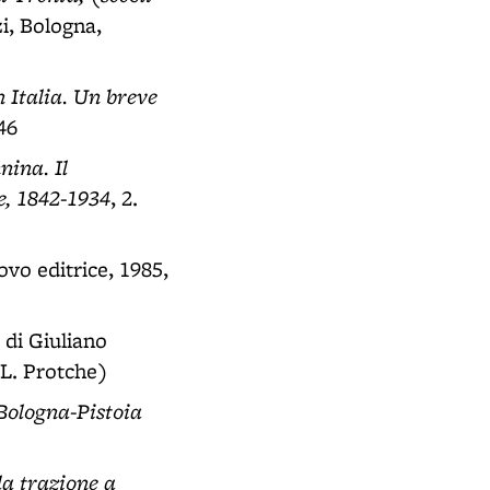
i, Bologna,
n Italia. Un breve
46
nina. Il
e, 1842-1934
, 2.
ovo editrice, 1985,
a di Giuliano
-L. Protche)
 Bologna-Pistoia
la trazione a