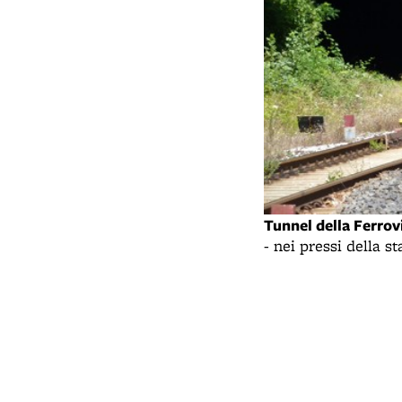
orrettana - Fonte: Mostra "La
Tunnel della Ferrov
ei documenti dell'Archiginnasio" -
- nei pressi della 