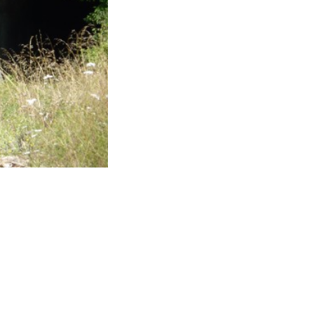
Galleria ferroviaria della Transappen
- nei pressi di Porretta Terme (BO)