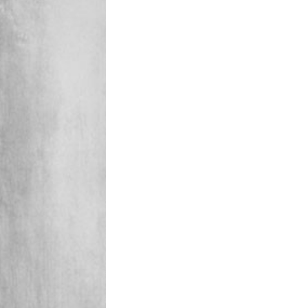
Casa di Eleonora Duse
- Asolo (TV)