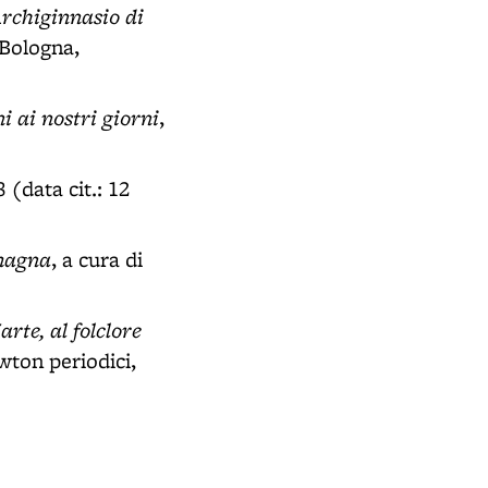
'Archiginnasio di
, Bologna,
i ai nostri giorni
,
8 (data cit.: 12
omagna
, a cura di
arte, al folclore
wton periodici,