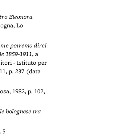
atro Eleonora
logna, Lo
ente potremo dirci
ale 1859-1911
, a
ori - Istituto per
011, p. 237 (data
osa, 1982, p. 102,
le bolognese tra
. 5