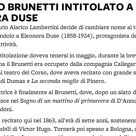
O BRUNETTI INTITOLATO A
A DUSE
ario Alarico Lambertini decide di cambiare nome al t
andolo a Eleonora Duse (1858-1924), protagonista d
ttività.
titolazione doveva tenersi in maggio, durante la bre
 ma il Brunetti era occupato dalla compagnia Callegar
 al teatro del Corso, dove aveva recitato con grande
La seconda moglie
di Dumas e
di Pinero.
trice è finalmente al Brunetti, dove, dopo un alato d
Sogno di un mattino di primavera
isce nel
di D'Annu
doni.
recitato qui nel 1863, all'età di sette anni, sostenend
abili
di Victor Hugo. Tornerà poi spesso a Bologna, 