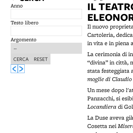
IL TEATR
Anno
ELEONOR
Testo libero
Il nuovo propriet
Cartoleria, dedic
Argomento
in vita e in piena a
La cerimonia di in
CERCA
RESET
“divina” in città,
stata festeggiata
moglie di Claudio
Un mese dopo l'at
Panzacchi, si esib
Locandiera
di Gol
La Duse aveva già 
Miser
Cosetta nei