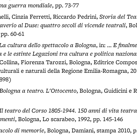
rima guerra mondiale
, pp. 73-77
Storia del Te
li, Cinzia Ferretti, Riccardo Pedrini,
verio al Duse: quattro secoli di vicende teatrali
, Bo
 pp. 60-61
La cultura dello spettacolo a Bologna
E finalm
, in: ...
a e le estinte Legazioni tra cultura e politica nazion
Collina, Fiorenza Tarozzi, Bologna, Editrice Composit
, culturali e naturali della Regione Emilia-Romagna, 2
1898)
Bologna a teatro. L'Ottocento
, Bologna, Guidicini e R
Il teatro del Corso 1805-1944. 150 anni di vita teatra
umenti
, Bologna, Lo scarabeo, 1992, pp. 145-146
acolo di memorie
, Bologna, Damiani, stampa 2010, p