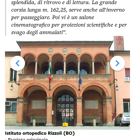
splendida, di ritrovo e di lettura. La grande
corsia lunga m. 162,25, serve anche all'inverno
per passeggiare. Poi vi è un salone
cinematografico per proiezioni scientifiche e per
svago degli ammalati”.
Stra
Istituto ortopedico Rizzoli (BO)
- pr
- Facciata principale