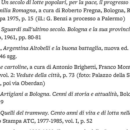
Un secolo di lotte popolari, per la pace, il progresso 
,
Emilia Romagna
, a cura di Roberto Fregna, Bologna, 
 1975, p. 15 (ill.: G. Benzi a processo a Palermo)
Sguardi sull'ultimo secolo. Bologna e la sua provinc
,
, 1961, pp. 80-81
Argentina Altobelli e la buona battaglia
i,
, nuova ed.
 46 sgg.
e cartoline
, a cura di Antonio Brighetti, Franco Mo
Vedute della città
vol. 2:
, p. 73 (foto: Palazzo della 
2, poi via Oberdan)
Artigiani a Bologna. Cenni di storia e attualità
,
, Bol
19
Quelli del tramway. Cento anni di vita e di lotta nell
,
 Stampa ATC, 1977-1985, vol. I, p. 52