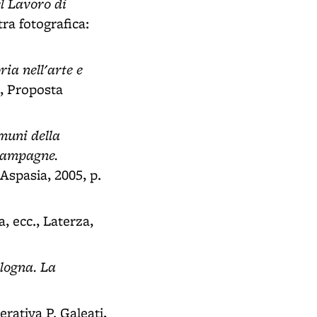
l Lavoro di
tra fotografica:
ia nell'arte e
a, Proposta
omuni della
campagne.
Aspasia, 2005, p.
, ecc., Laterza,
logna. La
erativa P. Galeati,