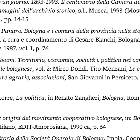
 un giorno. 1893-1993. Il centenario della Camera de
mmagini dell'archivio storico
, s.l., Musea, 1993 (Mos
, pp. 14-15
Panaro. Bologna e i comuni della provincia nella stor
, a cura e coordinamento di Cesare Bianchi, Bologn
 1987, vol. I, p. 76
boom. Territorio, economia, società e politica nei c
le bolognese
Le 
, vol. 2: Mirco Dondi, Tito Menzani,
ture agrarie, associazioni,
San Giovanni in Persiceto, 
La politica
Bologna
torre,
, in Renato Zangheri,
, Roma
e origini del movimento cooperativo bolognese
Bo
, in:
Milano, EDIT-Ambrosiana, 1990 ca, p. 64
Storia della Società Operaia di Bologna
, Imola, Coop