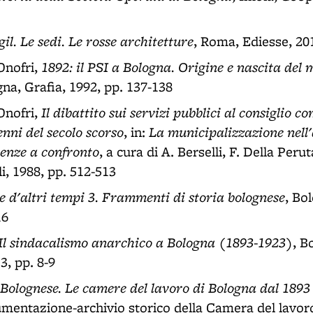
gil. Le sedi. Le rosse architetture
, Roma, Ediesse, 201
1892: il PSI a Bologna. Origine e nascita del
Onofri,
gna, Grafia, 1992, pp. 137-138
Il dibattito sui servizi pubblici al consiglio 
Onofri,
enni del secolo scorso
La municipalizzazione nell
, in:
ienze a confronto
, a cura di A. Berselli, F. Della Perut
i, 1988, pp. 512-513
e d'altri tempi 3. Frammenti di storia bolognese
, Bo
16
Il sindacalismo anarchico a Bologna (1893-1923)
, B
3, pp. 8-9
 Bolognese. Le camere del lavoro di Bologna dal 1893
mentazione-archivio storico della Camera del lavoro 