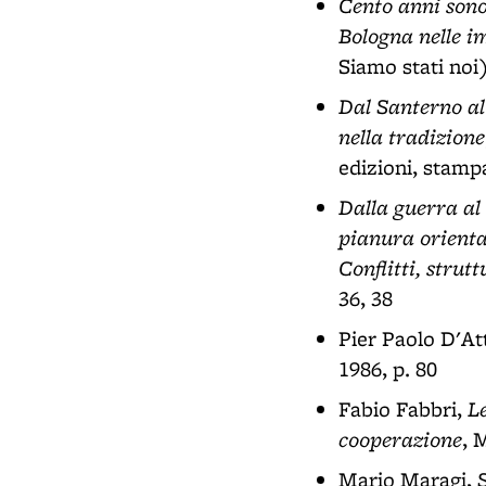
Cento anni sono
Bologna nelle i
Siamo stati noi)
Dal Santerno al 
nella tradizione
edizioni, stampa
Dalla guerra al 
pianura orienta
Conflitti, strut
36, 38
Pier Paolo D'At
1986, p. 80
L
Fabio Fabbri,
cooperazione
, 
Mario Maragi,