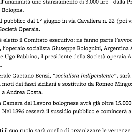
l'unanimità uno stanziamento di 3.000 lire - dalla Pr
 Bologna.
l pubblico dal 1° giugno in via Cavaliera n. 22 (poi 
Società Operaia.
è eletto il Comitato esecutivo: ne fanno parte l'avv
 l'operaio socialista Giuseppe Bolognini, Argentina 
e Ugo Rabbino, il presidente della Società operaia A
.
"socialista indipendente"
erale Gaetano Benzi,
, sarà
moti dei fasci siciliani e sostituito da Romeo Mingo
no a Andrea Costa.
 Camera del Lavoro bolognese avrà già oltre 15.000 is
. Nel 1896 cesserà il sussidio pubblico e comincerà a
i il suo ruolo sarà quello di organizzare le vertenze 