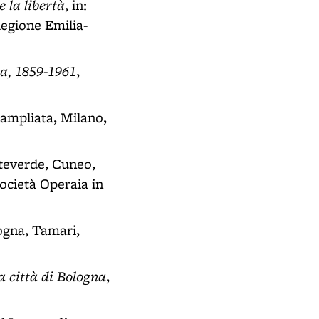
e la libertà
, in:
Regione Emilia-
ia, 1859-1961
,
 ampliata, Milano,
nteverde, Cuneo,
Società Operaia in
ogna, Tamari,
a città di Bologna
,