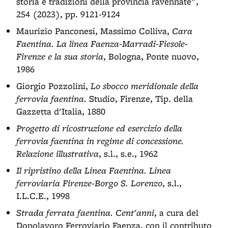
storia e tradizioni della provincia ravennate",
254 (2023), pp. 9121-9124
Maurizio Panconesi, Massimo Colliva,
Cara
Faentina. La linea Faenza-Marradi-Fiesole-
Firenze e la sua storia
, Bologna, Ponte nuovo,
1986
Giorgio Pozzolini,
Lo sbocco meridionale della
ferrovia faentina
. Studio, Firenze, Tip. della
Gazzetta d'Italia, 1880
Progetto di ricostruzione ed esercizio della
ferrovia faentina in regime di concessione.
Relazione illustrativa
, s.l., s.e., 1962
Il ripristino della Linea Faentina. Linea
ferroviaria Firenze-Borgo S. Lorenzo
, s.l.,
I.L.C.E., 1998
Strada ferrata faentina. Cent'anni
, a cura del
Dopolavoro Ferroviario Faenza, con il contributo