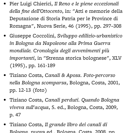
Pier Luigi Chierici,
Il Reno e le piene eccezionali
della fine dell’Ottocento
, in: "Atti e memorie della
Deputazione di Storia Patria per le Province di
Romagna", Nuova Serie, 46 (1995), pp. 297–308
Giuseppe Coccolini,
Sviluppo edilizio-urbanistico
in Bologna da Napoleone alla Prima Guerra
mondiale. Cronologia degli avvenimenti più
importanti
, in "Strenna storica bolognese", XLV
(1995), pp. 161-189
Tiziano Costa,
Canali & Aposa. Foto-percorso
nella Bologna scomparsa
, Bologna, Costa, 2001,
pp. 12-13 (foto)
Tiziano Costa,
Canali perduti. Quando Bologna
viveva sull'acqua
, 5. ed., Bologna, Costa, 2009,
p. 47
Tiziano Costa,
Il grande libro dei canali di
Bologna
, nuova ed., Bologna, Costa, 2008, pp.