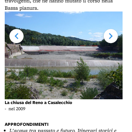
travolgenti, che ne hanno mutato il corso nella
Bassa pianura.
La chiusa del Reno a Casalecchio
Divi
- nel 2009
- Ca
APPROFONDIMENTI
L'acqua tra passato e futuro. Itinerari storici e