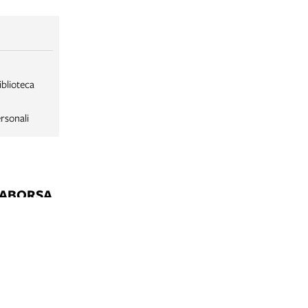
iblioteca
rsonali
LABORSA
LABORSA RAGAZZI
NE
B