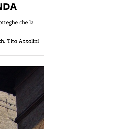
NDA
botteghe che la
ch. Tito Azzolini