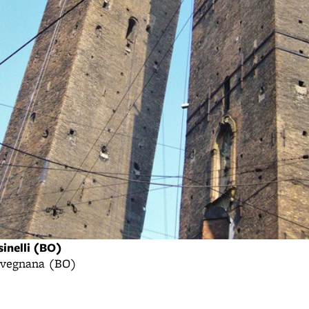
sinelli (BO)
Ravegnana (BO)