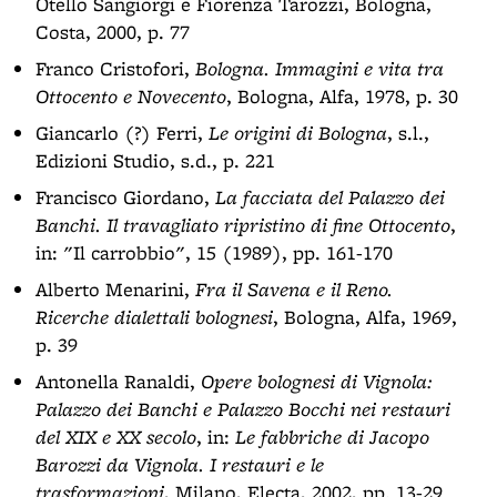
Otello Sangiorgi e Fiorenza Tarozzi, Bologna,
Costa, 2000, p. 77
Franco Cristofori,
Bologna. Immagini e vita tra
Ottocento e Novecento
, Bologna, Alfa, 1978, p. 30
Giancarlo (?) Ferri,
Le origini di Bologna
, s.l.,
Edizioni Studio, s.d., p. 221
Francisco Giordano,
La facciata del Palazzo dei
Banchi. Il travagliato ripristino di fine Ottocento
,
in: "Il carrobbio", 15 (1989), pp. 161-170
Alberto Menarini,
Fra il Savena e il Reno.
Ricerche dialettali bolognesi
, Bologna, Alfa, 1969,
p. 39
Antonella Ranaldi,
Opere bolognesi di Vignola:
Palazzo dei Banchi e Palazzo Bocchi nei restauri
del XIX e XX secolo
, in:
Le fabbriche di Jacopo
Barozzi da Vignola. I restauri e le
trasformazioni
, Milano, Electa, 2002, pp. 13-29