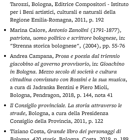
Tarozzi, Bologna, Editrice Compositori - Istituto
per i Beni artistici, culturali e naturali della
Regione Emilia-Romagna, 2011, p. 192
Marina Calore,
Antonio Zanolini (1791-1877),
patriota, uomo politico e scrittore bolognese
, in:
"Strenna storica bolognese", (2004), pp. 55-76
Andrea Campana,
Prosa e poesia dal triennio
giacobino al governo provvisorio
, in:
Gioachino
in Bologna. Mezzo secolo di società e cultura
cittadina convissuto con Rossini e la sua musica
,
a cura di Jadranka Bentini e Piero Mioli,
Bologna, Pendragon, 2018, p. 144, nota 41
Il Consiglio provinciale. La storia attraverso le
strade
, Bologna, a cura della Presidenza
Consiglio della Provincia, 2011, p. 122
Tiziano Costa,
Grande libro dei personaggi di
Bologna. 420 storie
, Bologna, Costa, 2019, p. 189