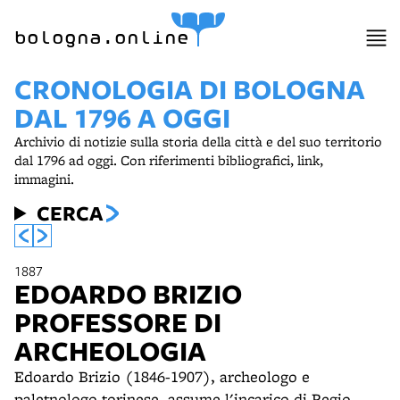
item 1 of 5
bologna.online
CRONOLOGIA DI BOLOGNA
DAL 1796 A OGGI
Archivio di notizie sulla storia della città e del suo territorio
dal 1796 ad oggi. Con riferimenti bibliografici, link,
immagini.
CERCA
1887
EDOARDO BRIZIO
PROFESSORE DI
ARCHEOLOGIA
Edoardo Brizio (1846-1907), archeologo e
paletnologo torinese, assume l'incarico di Regio