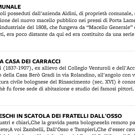
rivando ad occupare 54 operai (di gran lunga il maggior 
MUNALE
lumiera, a Bologna e non solo). I macchinari americani d
toli posseduti dall'azienda Aldini, di proprietà comunale, 
o a macellare e trasformare fino a 15.000 maiali l'anno. 
zione del nuovo macello pubblico nei pressi di Porta Lame
delle in scatola e da taglio e altre specialità. Nel 1886 la
ndustriale del 1808, che fungeva da “Macello Generale” 
sima area (ex Davia) tra le vie Vicini, Saffi e Sabotino, 
i, era poco distante da qui ed era costituito da una serie 
o. La fortuna della ditta avrà un improvviso crollo nel
fronte alle antiche mura. L'Amministrazione intende ora 
del figlio Enrico jr. Da allora gli interessi economici degli
a struttura pubblica anche al territorio del forese e decid
 settori.
o è affidato a Filippo Buriani, futuro direttore dell’Uffic
A CASA DEI CARRACCI
ssi in appalto alla ditta Barigazzi e verranno completati 
i (1837-1907), ex allievo del Collegio Venturoli e dell'Ac
 modulo saranno attestati sul porto canale del Cavaticcio.
ro della Casa Berò Gradi in via Rolandino, all'angolo con 
a le strutture originarie, verranno costruiti nuovi capann
tura civile bolognese del Rinascimento (sec. XVI) è con
na palazzina di uffici e servizi e un portale di accesso s
hè fu forse sede di abitazione e studio dei famosi pittori
dopo il trasferimento del macello in periferia, gli edifici d
signorile di un ricco borghese amante dell’arte, non un pa
laboratori del DAMS, alla biblioteca e all'archivio fotogr
delle linee e per la finezza delle decorazioni destinate a 
le del Cinema Lumière.
uesto restauro - come in San Procolo, in San Martino o n
RESCHI IN SCATOLA DEI FRATELLI DALL'OSSO
l’indirizzo, sostenuto dalla Deputazione di Storia Patria,
ndustri e chiari,Che la gravida pasta bologneseIn remoto p
e e le sovrapposizioni moderne. Il suggestivo, piccolo, co
ete;A voi Zambelli, Dall'Osso e Tampieri,Che d'esser cava
 da Achille Casanova (1861-1948).