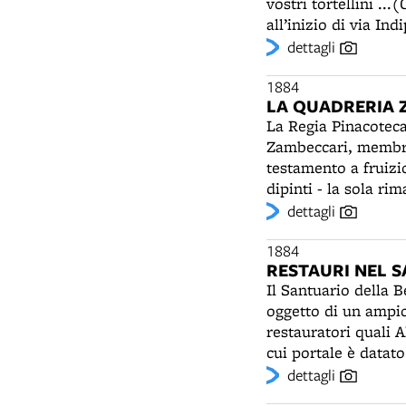
vostri tortellini ...(Origine del tortellino) L
all’inizio di via I
internazionale di Ni
dettagli
produce, grazie alla
fra le minestre fin
1884
LA QUADRERIA 
freschi “in eleganti
La Regia Pinacotec
all’estero. Nel 188
Zambeccari, membro 
persone, tra cui 40
testamento a fruizi
ragazzi sotto i 14 a
dipinti - la sola ri
legumi in scatola. 
stata raccolta nel 
dettagli
per la sua “mostra d
chiesa di San Paol
testimonianza delle
1884
RESTAURI NEL 
e, naturalmente, em
Il Santuario della 
anche numerose icon
oggetto di un ampio
Lanza. Nel Novecent
restauratori quali A
Palazzo Pepoli Cam
cui portale è datato
gusto collezionistic
antico, che dal 1054
dettagli
del Santuario della