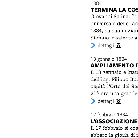
della diocesi. Acca
1884
TERMINA LA CO
Il sito che compren
Giovanni Salina, fu
stesso modo in cui 
universale delle fa
Gerusalemme. Nel 18
1884, su sua iniziat
molte chiese romani
Stefano, risalente 
occasione dell'inco
senatori più noti d
dettagli
intervento più orga
che ebbe tra i suoi 
conte Cesare Mattei
club più esclusivo 
18 gennaio 1884
dei luoghi”.
AMPLIAMENTO D
opere d'arte (Cresp
Il 18 gennaio è ina
edificio è caratteri
dell'ing. Filippo Bu
da oculi. Rappresen
ospitò l’Orto dei Se
nel settore di sini
vi è ora una grande 
Notevoli sono anche 
cafè-restaurant, olt
dettagli
Properzia de' Ross
mercato” (Orlandi). 
all'architetto Ange
colonne in ghisa, è
17 febbraio 1884
modificata la propo
L’ASSOCIAZIONE
Kholen e Bubbèe. La
radicalmente gli equ
Il 17 febbraio si co
“a gaz” - troppo sc
un'iscrizione latina
ebbero la gloria di 
del portico. E’ inol