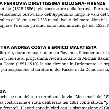
LA FERROVIA DIRETTISSIMA BOLOGNA-FIRENZE
rotche (1818-1886), già costruttore della ferrovia Porrett
aversamento ferroviario dell'Appennino lungo le valli del S
valico di 18 km a soli 328 m sul livello del mare. Non è l
logna e Firenze: gli studi sono incominciati già nel 1852. 
 tracciato attraverso la valle del Setta, mentre nel 1873 l
so attraverso le valli del Savena, dell'Idice e del Santern
 invece presentato il progetto Sugliano, con una linea pre
O TRA ANDREA COSTA E ERRICO MALATESTA
ve e una galleria di 10 km a 442 m., in seguito abbassata 
ittorio, durante una riunione a Ravenna, il leader anarch
 suo progetto sarà rilanciato dagli ingegneri Minarelli e D
32), fedele al programma rivoluzionario di Michail Baku
enzio sarà, con qualche variante, la soluzione prescelta da
 Costa (1851-1910) la sua elezione in Parlamento - a seg
ibererà ufficialmente la costruzione della Direttissima. I 
ua partecipazione al direttorio del Fascio della Democrazia,
 Bologna-Pianoro.
hese e controrivoluzionaria”. La scissione tra anarchici e
ei mesi seguenti. Nell'estate 1884 la contestazione a Cost
entre gli internazionalisti fuoriusciti come Ariodante Fac
NZA
banda del Matese“, lo accuseranno di opportunismo. In 
nche se non del tutto terminata, la via “Massima”, dal 1
 Bologna in segreto, con il compito di riannodare le fila 
a costruzione è stata deliberata nel 1861 come strada “pe
i conciliazione, promossi dai socialisti bolognesi riuniti 
e ferrate”. I lavori sono iniziati con la sistemazione di C
l fallimento per la sua posizione intransigente.