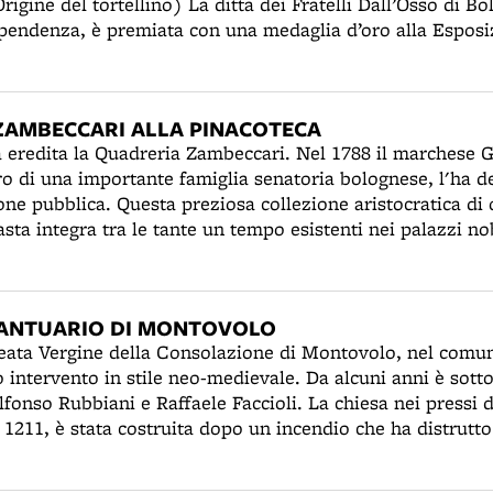
a ditta dei Fratelli Dall’Osso di Bologna, con negozio
ndipendenza, è premiata con una medaglia d’oro alla Espos
zza per i suoi tortellini in scatola. Dal 1880 lo stabilime
 forza motrice del vapore, una grande quantità di tortellin
ora conosciute”, delizia dei buongustai di tutto il mondo.
ZAMBECCARI ALLA PINACOTECA
 scatole” e possono così essere facilmente esportati in altr
a eredita la Quadreria Zambeccari. Nel 1788 il marchese
0 la fabbrica disponeva di un motore a vapore di 4 cavalli
di una importante famiglia senatoria bolognese, l'ha de
 donne addette come sfogline. Poco meno della metà degl
one pubblica. Questa preziosa collezione aristocratica di 
nni di età. Oltre che per i tortellini, la ditta Dell’Osso è 
masta integra tra le tante un tempo esistenti nei palazzi no
Alla Esposizione generale italiana di Torino riceverà una
corso del Settecento e custodita nel palazzo Zambeccari, s
i fagiuolini, piselli, carciofi e salsa pomidoro discretame
o Maggiore (poi sede della Banca Popolare di Milano). R
 scuole pittoriche italiane e straniere: toscana, veneta,
SANTUARIO DI MONTOVOLO
iliana (Carracci, Domenichino, Sirani, Guercino, Creti,
Beata Vergine della Consolazione di Montovolo, nel comun
e bizantine, che suscitarono l'attenzione del grande stor
 intervento in stile neo-medievale. Da alcuni anni è sotto
o i dipinti della Quadreria Zambeccari verranno in gran 
lfonso Rubbiani e Raffaele Faccioli. La chiesa nei pressi 
pograde, divenuto sede succursale della Pinacoteca Nazi
 1211, è stata costruita dopo un incendio che ha distrutto
o del Settecento saranno disposti alle pareti sovrapposti i
 apparteneva ai canonici della cattedrale di Bologna. Fino
 BV di San Luca quello di Montovolo è il centro devozion