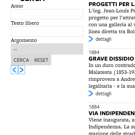
PROGETTI PER 
Anno
L'ing. Jean-Louis P
progetto per l'attr
Testo libero
con una galleria al 
linea diretta tra Bo
aveva individuato il
dettagli
Argomento
ipotizzato un percor
568 m. Nel 1885 sarà
1884
GRAVE DISSIDI
del Setta e del Sie
CERCA
RESET
In un duro contradd
morte di Protche, il
Malatesta (1853-19
direttrice Setta-Bis
rimprovera a Andrea
1908 n. 444, che del
legalitaria - e la s
nel 1913 nel tratto
“organizzazione borg
dettagli
acuirà sempre più n
anarchici imolesi, m
1884
VIA INDIPENDE
componente della “
Viene inaugurata, a
Malatesta è spesso a
Indipendenza. La su
numerosi tentativi d
stazione delle strad
saranno destinati a