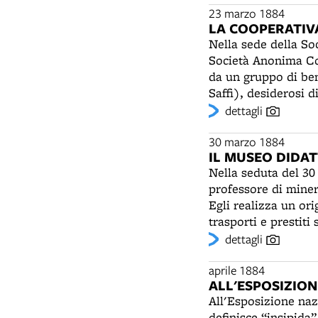
promuovere il benes
23 marzo 1884
separare la crusca da
LA COOPERATIV
delle condizioni di
Nella sede della So
poichè ammette anch
Società Anonima Coo
Ferrovia Veneta e al
da un gruppo di ben
di 43.205 lire. Eseg
Saffi), desiderosi di
canali, costruzione
presidente è il co
dettagli
bolognese. L'Assoc
importante per lo sv
con la Cooperativa 
abitativi fuori port
30 marzo 1884
società simili a que
IL MUSEO DIDAT
saranno affidate al
l'Associazione coope
Nella seduta del 30
San Giovanni in Pers
professore di miner
l'Associazione fra i
Egli realizza un ori
Castel d'Argile.
trasporti e prestiti
corrispondenti ai tr
dettagli
per un insegnamento
organizzati in un s
aprile 1884
ALL'ESPOSIZION
premiato con la Med
All'Esposizione nazi
sarà alloggiato in c
definisce “insipida”