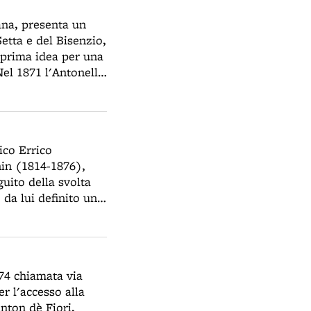
ana, presenta un
etta e del Bisenzio,
a prima idea per una
Nel 1871 l'Antonelli
'ing. Zannoni aveva
o, con un valico a
vista tra le valli
a 400 m. Dopo la
ico Errico
all'Olio. La
nin (1814-1876),
lla legge 12 luglio
uito della svolta
lavori inizieranno
 da lui definito una
 socialisti si
a dilagherà tra gli
chini, già
questo periodo
874 chiamata via
dei rivoluzionari. I
r l'accesso alla
nel Partito Operaio,
anton dè Fiori,