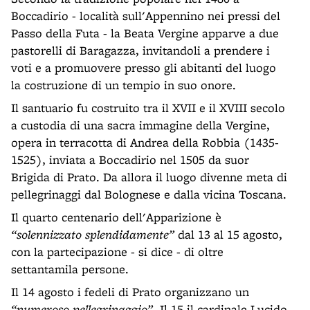
Boccadirio - località sull'Appennino nei pressi del
Passo della Futa - la Beata Vergine apparve a due
pastorelli di Baragazza, invitandoli a prendere i
voti e a promuovere presso gli abitanti del luogo
la costruzione di un tempio in suo onore.
Il santuario fu costruito tra il XVII e il XVIII secolo
a custodia di una sacra immagine della Vergine,
opera in terracotta di Andrea della Robbia (1435-
1525), inviata a Boccadirio nel 1505 da suor
Brigida di Prato. Da allora il luogo divenne meta di
pellegrinaggi dal Bolognese e dalla vicina Toscana.
Il quarto centenario dell'Apparizione è
“solennizzato splendidamente”
dal 13 al 15 agosto,
con la partecipazione - si dice - di oltre
settantamila persone.
Il 14 agosto i fedeli di Prato organizzano un
“numeroso pellegrinaggio”
. Il 15 il cardinale Lucido