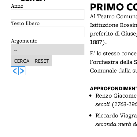
PRIMO C
Anno
Al Teatro Comuna
Testo libero
Istituzione Rossin
preferito di Giuse
Argomento
1887).
E' lo stesso conce
CERCA
RESET
l'orchestra della 
Comunale dalla s
APPROFONDIMENT
Renzo Giacomel
secoli (1763-19
Riccardo Viagr
seconda metà de