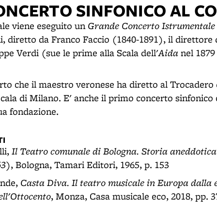
ONCERTO SINFONICO AL C
Grande Concerto Istrumentale
le viene eseguito un
i, diretto da Franco Faccio (1840-1891), il direttore
Aida
ppe Verdi (sue le prime alla Scala dell'
nel 1879 
rto che il maestro veronese ha diretto al Trocadero d
Scala di Milano. E' anche il primo concerto sinfonico c
ua fondazione.
I
Il Teatro comunale di Bologna. Storia aneddotica
li,
63)
, Bologna, Tamari Editori, 1965, p. 153
Casta Diva. Il teatro musicale in Europa dalla 
ande,
ll'Ottocento
, Monza, Casa musicale eco, 2018, pp. 3