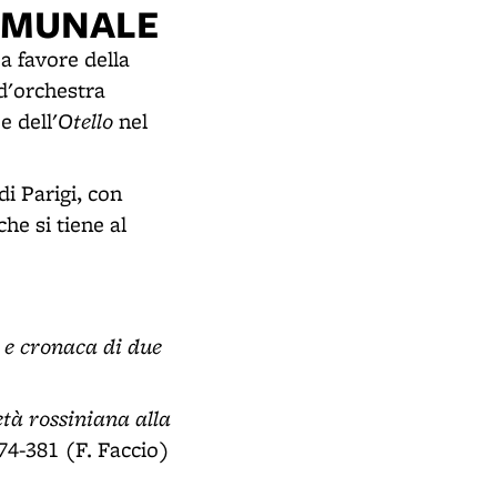
OMUNALE
a favore della
 d'orchestra
Otello
e dell'
nel
i Parigi, con
he si tiene al
 e cronaca di due
età rossiniana alla
74-381 (F. Faccio)