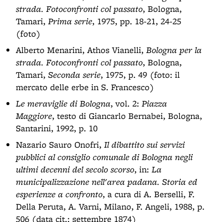
strada. Fotoconfronti col passato
, Bologna,
Tamari,
Prima serie
, 1975, pp. 18-21, 24-25
(foto)
Alberto Menarini, Athos Vianelli,
Bologna per la
strada. Fotoconfronti col passato
, Bologna,
Tamari,
Seconda serie
, 1975, p. 49 (foto: il
mercato delle erbe in S. Francesco)
Le meraviglie di Bologna
, vol. 2:
Piazza
Maggiore
, testo di Giancarlo Bernabei, Bologna,
Santarini, 1992, p. 10
Nazario Sauro Onofri,
Il dibattito sui servizi
pubblici al consiglio comunale di Bologna negli
ultimi decenni del secolo scorso
, in:
La
municipalizzazione nell'area padana. Storia ed
esperienze a confronto
, a cura di A. Berselli, F.
Della Peruta, A. Varni, Milano, F. Angeli, 1988, p.
506 (data cit.: settembre 1874)