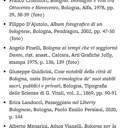
Franco Cristofori,
Bologna. Immagini e vita tra
Ottocento e Novecento
, Bologna, Alfa, 1978, pp.
29, 38-39 (foto)
Filippo D'Ajutolo,
Album fotografico di un
bolognese
, Bologna, Pendragon, 2002, pp. 47-50
(foto)
Angelo Finelli,
Bologna ai tempi che vi soggiornò
Dante
, rist. anast., Calcara, Arti Grafiche Jolly,
stampa 1975, p. 136, 139 (foto)
Giuseppe Guidicini,
Cose notabili della città di
Bologna, ossia Storia cronologica de' suoi stabili
sacri, pubblici e privati
, Bologna, Tipografia
delle Scienze di G. Vitali, vol. 2., 1869, pp. 90-91
Erica Landucci,
Passeggiata nel Liberty
Bolognese
, Bologna, Paolo Emilio Persiani, 2020,
p. 144
Alberto Menarini, Athos Vianelli,
Bologna per la