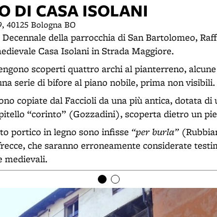
 DI CASA ISOLANI
19, 40125 Bologna BO
a Decennale della parrocchia di San Bartolomeo, Raff
medievale Casa Isolani in Strada Maggiore.
engono scoperti quattro archi al pianterreno, alcune
a serie di bifore al piano nobile, prima non visibili.
ono copiate dal Faccioli da una più antica, dotata di
tello “corinto” (Gozzadini), scoperta dietro un piet
“per burla”
alto portico in legno sono infisse
(Rubbiani
frecce, che saranno erroneamente considerate testi
 medievali.