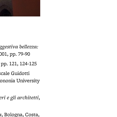
Casa Isolani
- sec. XIII - Strada Maggiore (BO)
ggestiva bellezza:
2001, pp. 79-90
, pp. 121, 124-125
scale Guidotti
Bononia University
ri e gli architetti
,
a
, Bologna, Costa,