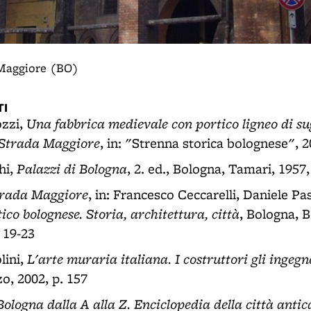
a Maggiore (BO)
I
Una fabbrica medievale con portico ligneo di su
ozzi,
 Strada Maggiore
, in: "Strenna storica bolognese", 
Palazzi di Bologna
hi,
, 2. ed., Bologna, Tamari, 1957
Strada Maggiore
, in: Francesco Ceccarelli, Daniele Pa
tico bolognese. Storia, architettura, città
, Bologna, 
 19-23
L'arte muraria italiana. I costruttori gli ingegne
lini,
o, 2002, p. 157
Bologna dalla A alla Z. Enciclopedia della città antic