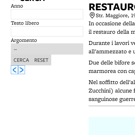
RESTAURO
Anno
Str. Maggiore, 
Testo libero
In occasione dell
il restauro della 
Argomento
Durante i lavori v
all'ammezzato e un
CERCA
RESET
Due delle bifore s
marmorea con capi
Nel soffitto dell'
Zucchini) alcune 
sanguinose guerre