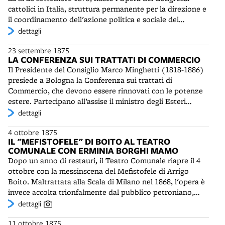
amministrativi e propri bilanci. Nel 1890 le società
confezionato".
cattolici in Italia, struttura permanente per la direzione e
femminile e maschile fonderanno una scuola di disegno,
il coordinamento dell'azione politica e sociale dei
che darà ottimi risultati.
cattolici. L'idea è nata dal Consiglio Superiore della
dettagli
Società della Gioventù Cattolica Italiana, presieduta da
23 settembre 1875
Giovanni Acquaderni, e fu resa pubblica il 20 ottobre 1871
LA CONFERENZA SUI TRATTATI DI COMMERCIO
a Venezia durante i festeggiamenti per il terzo centenario
Il Presidente del Consiglio Marco Minghetti (1818-1886)
della vittoria di Lepanto. Dopo la presa di porta Pia,
presiede a Bologna la Conferenza sui trattati di
l'Opera intende costituire un esercito cattolico agli ordini
Commercio, che devono essere rinnovati con le potenze
del Papa, strutturato e modellato sulla costituzione
estere. Partecipano all’assise il ministro degli Esteri
gerarchica della Chiesa. Viene infatti articolata in comitati
Emilio Visconti-Venosta (1829-1914), il ministro
dettagli
diocesani e parrocchiali. La segreteria generale è stabilita
dell’Agricoltura Gaspare Finali (1829-1914), il segretario
a Bologna e la presidenza viene offerta a Giovanni
4 ottobre 1875
generale del ministero di Agricoltura e Commercio, on.
Acquaderni (1839-1922), promotore della Società della
IL "MEFISTOFELE" DI BOITO AL TEATRO
Emilio Morpurgo (1836-1885) e il deputato Luigi Luzzatti
Gioventù cattolica, che rimarrà in carica nel triennio
COMUNALE CON ERMINIA BORGHI MAMO
(1841-1927).
successivo. Viene elaborato un Programma, approvato
Dopo un anno di restauri, il Teatro Comunale riapre il 4
dal Papa, per l'azione cattolica in Italia. Esso invita i
ottobre con la messinscena del Mefistofele di Arrigo
cattolici a non partecipare alle elezioni politiche, ma ad
Boito. Maltrattata alla Scala di Milano nel 1868, l'opera è
impegnarsi in quelle amministrative locali. Li orienta ad
invece accolta trionfalmente dal pubblico petroniano,
attivarsi nell'istruzione e nelle opere pie e a lottare
seppure "sfrondata delle sue esuberanze e notevolmente
dettagli
contro l'immoralità e il socialismo. Dal 1877 avrà sede a
modificata dall'autore" con l'aiuto di un amico bolognese,
Bologna il Comitato Permanente dell’Opera dei Congressi
11 ottobre 1875
il conte Francesco Salina. Il successo nel capoluogo