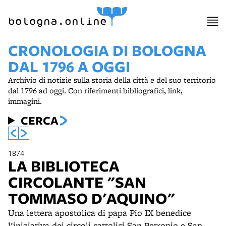
bologna.online
CRONOLOGIA DI BOLOGNA
DAL 1796 A OGGI
Archivio di notizie sulla storia della città e del suo territorio
dal 1796 ad oggi. Con riferimenti bibliografici, link,
immagini.
CERCA
1874
LA BIBLIOTECA
CIRCOLANTE "SAN
TOMMASO D'AQUINO"
Una lettera apostolica di papa Pio IX benedice
l'iniziativa dei circoli cattolici San Petronio e San