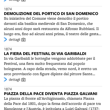
chiostro comporta la demolizione di parte del capolavoro
1874
architettonico di Ercole Gasparini, la Cappella dei
DEMOLIZIONE DEL PORTICO DI SAN DOMENICO
Suffragi. Zannoni ne salva comunque il portico con
Su iniziativa del Comune viene demolito il portico
frontone affacciato sul Chiostro III. La Galleria degli
davanti alla basilica medievale di San Domenico, che
Angeli mostra evidenti analogie con la Galleria delle
alcuni anni dopo sarà restaurata da Alfonso Rubbiani. Il
statue dei Musei vaticani e con le Terme di Riolo,
luogo era, fino ad alcuni anni prima, il teatro delle gesta
costruite da Zannoni nel 1870. E' qui tra l'altro che
dei “biricchen del scol pei”, i bambini particolarmente
dettagli
troverà luogo la sua tomba.
vivaci e rumorosi che frequentavano le vicine scuole
1874
elementari. Appena fuori dalla scuola, essi davano
LA FIERA DEL FESTIVAL DI VIA GARIBALDI
spettacolo di “scapparlà e sgabbanà”, trasformando -
In via Garibaldi le botteghe vengono addobbate per il
secondo la testimonianza di Alfredo Testoni - piazza San
Festival, una fiera molto frequentata dal popolo
Domenico in un campo di battaglia. In questo periodo il
bolognese. A capo della strada, verso nord, è eretto un
vicino convento è in gran parte occupato da una caserma
arco provvisorio con figure dipinte dal pittore Sante
di cavalleria.
Nucci (1821-1896). Fino a notte fonda si può comprare di
dettagli
tutto. Nel giro di pochi anni la Fiera del Festival sarà
1874
trasferita nella piazza del Mercato (poi VIII Agosto). Via
PIAZZA DELLA PACE DIVENTA PIAZZA GALVANI
Garibaldi (già via dei Vignazzi, poi via Egitto) terminava
La piazza di fronte all'Archiginnasio, chiamata Piazza
un tempo nei pressi del fossato della cerchia del Mille,
della Pace dal 1801, dopo la firma dell'accordo di pace tra
dove era un “guazzatoio” per i cavalli.
Napoleone e l'Austria, è intitolata a Luigi Galvani (1737-