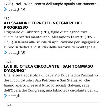
1798). Nel 1879 al centro dell'ampio spazio anticamente
utilizzato per la fiera del Pavaglione, verrà collocata la
dettagli
statua dello scienziato bolognese, opera di Adalberto
1874
Cencetti.
ALESSANDRO FERRETTI INGEGNERE DEL
PROGRESSO
Originario di Fabbrico (RE), figlio di un agricoltore
“illuminato” del mantovano, Alessandro Ferretti (1851-
1930) si laurea alla Scuola di Applicazione per Ingegneri e
subito si dedica allo studio delle ferrovie di montagna e
delle macchine per l'agricoltura. A Bologna, dove prende
dettagli
residenza con la moglie nel 1881, dirige numerosi
1874
periodici dedicati alla crescita economica, diffondendo le
LA BIBLIOTECA CIRCOLANTE "SAN TOMMASO
dottrine di maestri quali Giovanni Arrivabene, esperto
D'AQUINO"
doganale devoto al libero scambio, e Francesco Luigi
Una lettera apostolica di papa Pio IX benedice l'iniziativa
Botter, promotore della bonifica delle paludi ferraresi. La
dei circoli cattolici San Petronio e San Stanislao, che
carriera di Ferretti si orienta sulla progettazione e la
hanno aperto presso il Ritrovo sociale Galvani, sede
realizzazione di impianti di risalita e trasporto su binari a
dell’Opera dei Congressi, una biblioteca circolante della
fune, per i quali diventa figura tecnica di riferimento in
gioventù cattolica dedicata a San Tommaso d‘Aquino.
dettagli
Italia. Sarà autore a Bologna delle funicolari per San
Avvalendosi dell‘esperienza del Gabinetto di lettura
Michele in Bosco e per San Luca, in occasione della
1874
aperto nel 1864 da Acquaderni e Casoni in via S. Stefano,