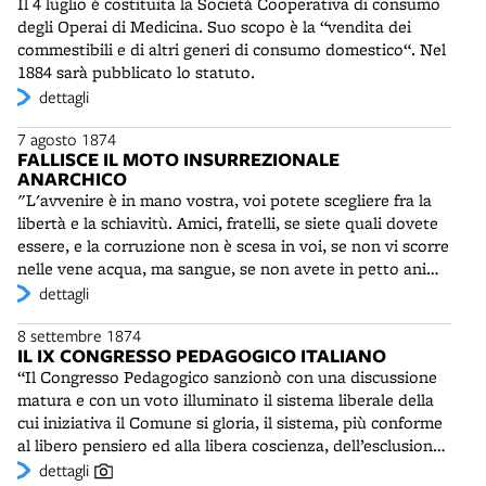
Il 4 luglio è costituita la Società Cooperativa di consumo
Forlimpopoli, Rimini. Di seguito sono coinvolte, Cesena,
taumaturghi. Perciò le persone malate erano portate a
degli Operai di Medicina. Suo scopo è la “vendita dei
Prato, Lucca, Arezzo e Livorno. Il 10 luglio la rivolta
corte e ricevevano una carezza del sovrano, con la
commestibili e di altri generi di consumo domestico“. Nel
coinvolge anche Bologna. L'11 luglio, a seguito del rincaro
formula rituale: "Il Re ti tocca, Dio ti guarisce".
1884 sarà pubblicato lo statuto.
delle granaglie, a Porretta una moltitudine irrompe nei
dettagli
negozi e impone il prezzo dei prodotti. E' una delle prime
agitazioni organizzate dei lavoratori della Valle padana. Il
7 agosto 1874
grido delle dimostrazioni è dappertutto quello lanciato
FALLISCE IL MOTO INSURREZIONALE
dai socialisti: "Pane e lavoro!". In luglio e agosto in
ANARCHICO
Romagna si svolgono anche manifestazioni organizzate
"L'avvenire è in mano vostra, voi potete scegliere fra la
dai repubblicani.
libertà e la schiavitù. Amici, fratelli, se siete quali dovete
essere, e la corruzione non è scesa in voi, se non vi scorre
nelle vene acqua, ma sangue, se non avete in petto anima
di coniglio, se amate la libertà, se odiate la schiavitù, se
dettagli
siete uomini liberi infine: fuori...e con noi". Nella notte fra
8 settembre 1874
il 7 e l'8 agosto, anniversario della cacciata degli Austriaci
IL IX CONGRESSO PEDAGOGICO ITALIANO
nel 1848, gli anarchici internazionalisti tentano una
“Il Congresso Pedagogico sanzionò con una discussione
insurrezione a Bologna, con la speranza di estenderla
matura e con un voto illuminato il sistema liberale della
dapprima alla Romagna e in seguito alle Marche e alla
cui iniziativa il Comune si gloria, il sistema, più conforme
Toscana. Il piano prevede la concentrazione presso i prati
al libero pensiero ed alla libera coscienza, dell’esclusione
di Caprara, dove sono state nascoste armi, di tre colonne
dell’insegnamento catechistico dalla scuola”. (Berti)
dettagli
di congiurati provenienti da paesi vicini, l'entrata in città