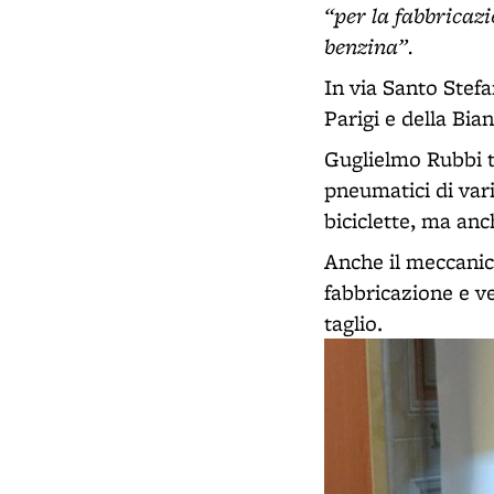
“per la fabbricazi
benzina”.
In via Santo Stef
Parigi e della Bia
Guglielmo Rubbi te
pneumatici di var
biciclette, ma an
Anche il meccanic
fabbricazione e ve
taglio.