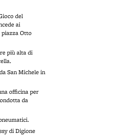
 Gioco del
oncede ai
a piazza Otto
e più alta di
ella.
 da San Michele in
una officina per
condotta da
 pneumatici.
ossy di Digione