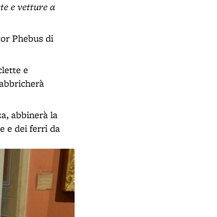
te e vetture a
tor Phebus di
lette e
fabbricherà
a, abbinerà la
 e dei ferri da